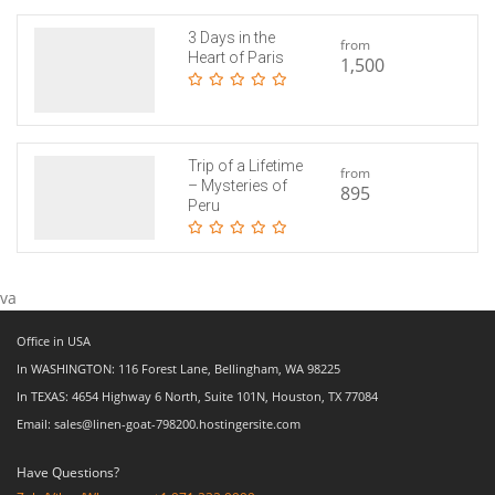
3 Days in the
from
Heart of Paris
1,500
Trip of a Lifetime
from
– Mysteries of
895
Peru
va
Office in USA
In WASHINGTON: 116 Forest Lane, Bellingham, WA 98225
In TEXAS: 4654 Highway 6 North, Suite 101N, Houston, TX 77084
Email: sales@linen-goat-798200.hostingersite.com
Have Questions?