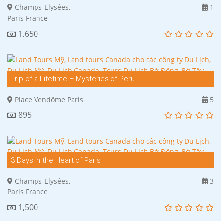
Champs-Elysées,
1
Paris France
1,650
Trip of a Lifetime – Mysteries of Peru
Place Vendôme Paris
5
895
3 Days in the Heart of Paris
Champs-Elysées,
3
Paris France
1,500