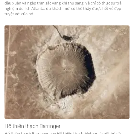
đầu xuân và ngập tràn sắc vàng khi thu sang. Và chỉ có thực sự trải
nghiệm du lịch Atlanta, du khách mới có thể thấy được hết vẻ đẹp
tuyệt vời của nó.
Hố thiên thạch Barringer
Hố thiên thạch Barringer hay Hố thiên thạch Meteor là một hố sâu