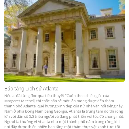
Bảo tàng Lịch sử Atlanta
Nếu ai đã từng đọc qua tiểu thuyết “Cuốn theo chiều gió” của
Margaret Mitchell, thì chắc hẳn sẽ một lần mong được đến thăm
thành phố Atlanta, quê hương xinh đẹp của nữ nhà văn nổi tiếng này.
Nằm ở phía Đông Nam bang Georgia, Atlanta là trung tâm đô thị rộng
lớn với dân số 5,5 triệu người và đang phát triển với tốc độ chóng mặt.
Người ta thường ví Atlanta như một thành phố nằm trong rừng khi
nơi đây được thiên nhiên ban tặng một thảm thực vật xanh tươi tốt