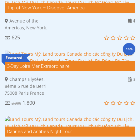
Trip of New York – Discover America
Avenue of the
4
Americas, New York.
625
10%
Featured
3-Day Loire Mer Extraordinaire
Champs-Elysées,
3
8ème 5 rue de Berri
75008 Paris France
1,800
2,000
Cannes and Antibes Night Tour