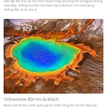
hiện đại. Đó là lý do thôi thúc khách thập phương tìm về.Ngoài những
view đẹp, những tòa kiến trúc hiện đại ra Boston còn chứa đựng
những điều bí ẩn thú vị.
Yellowstone đốn tim du khách
Được xem là khu vườn quốc gia tự nhiên rộng lớn và xinh đẹp bậc