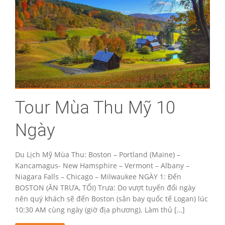
Tour Mùa Thu Mỹ 10
Ngày
Du Lịch Mỹ Mùa Thu: Boston – Portland (Maine) –
Kancamagus- New Hamsphire – Vermont – Albany –
Niagara Falls – Chicago – Milwaukee NGÀY 1: Đến
BOSTON (ĂN TRƯA, TỐI) Trưa: Do vượt tuyến đổi ngày
nên quý khách sẽ đến Boston (sân bay quốc tế Logan) lúc
10:30 AM cùng ngày (giờ địa phương). Làm thủ […]