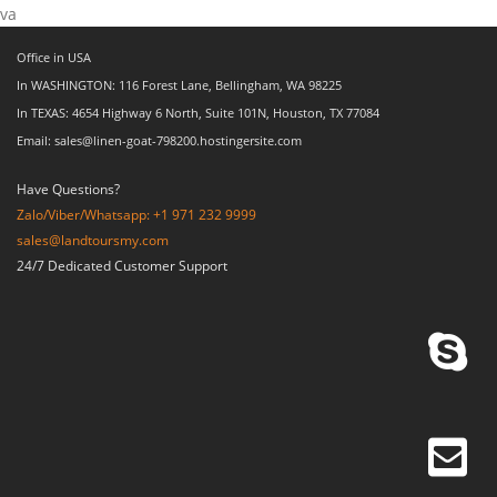
va
Office in USA
In WASHINGTON: 116 Forest Lane, Bellingham, WA 98225
In TEXAS: 4654 Highway 6 North, Suite 101N, Houston, TX 77084
Email: sales@linen-goat-798200.hostingersite.com
Have Questions?
Zalo/Viber/Whatsapp: +1 971 232 9999
sales@landtoursmy.com
24/7 Dedicated Customer Support