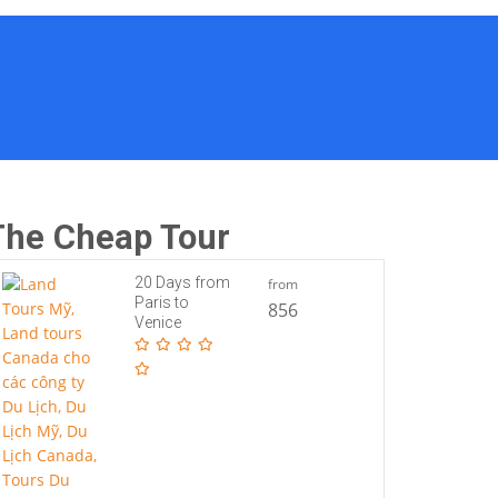
The Cheap Tour
20 Days from
from
Paris to
856
Venice