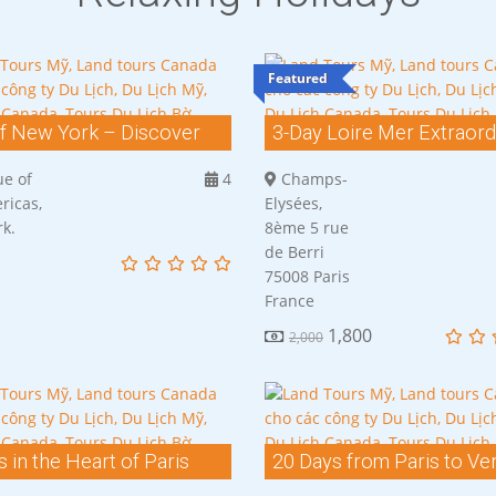
Featured
of New York – Discover
3-Day Loire Mer Extraord
ica
e of
4
Champs-
ricas,
Elysées,
k.
8ème 5 rue
de Berri
75008 Paris
France
1,800
2,000
 in the Heart of Paris
20 Days from Paris to Ve