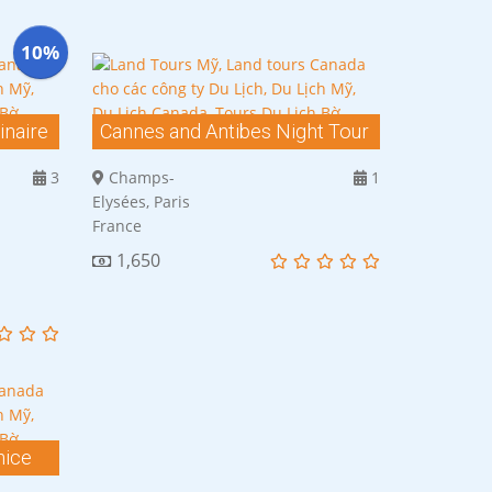
10%
inaire
Cannes and Antibes Night Tour
3
Champs-
1
Elysées, Paris
France
1,650
nice