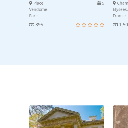
of Peru
Place
5
Cham
Vendôme
Elysées,
Paris
France
895
1,5