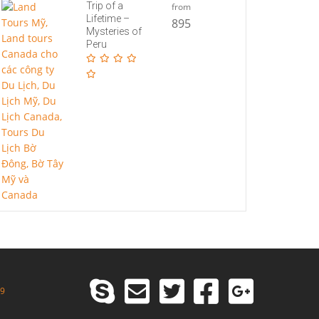
Trip of a
from
Lifetime –
895
Mysteries of
Peru
99