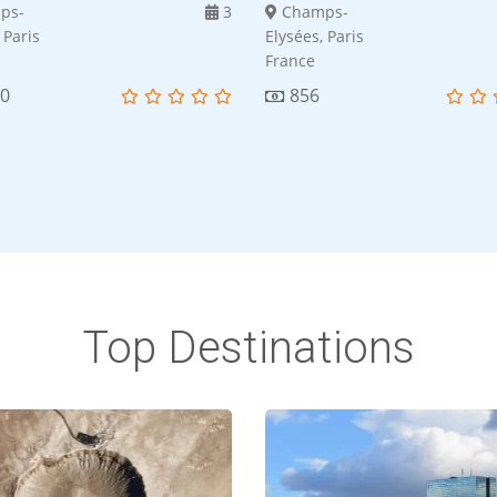
ps-
3
Champs-
 Paris
Elysées, Paris
France
00
856
Top Destinations