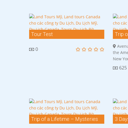
Tour Test
Trip 
Amer
Avenu
0
the Ame
New Yor
625
Trip of a Lifetime – Mysteries
3 Days