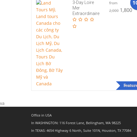
1
3-Day Loire
from
Mer
1,800
2,000
Extraordinaire
Featur
va
Office in USA
In WASHINGTON: 116 Forest Lane, Bellingham, WA 98225
In TEXAS: 4654 Highway 6 North, Suite 101N, Houston, TX 77084