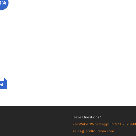
0%
ed
Have Questions?
Zalo/Viber/Whatsapp: +1 971 232 99
sales@landtoursmy.com