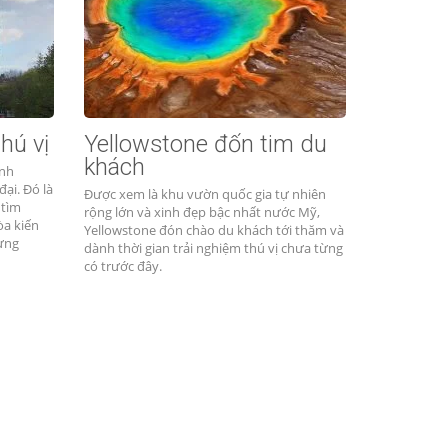
hú vị
Yellowstone đốn tim du
khách
ính
ại. Đó là
Được xem là khu vườn quốc gia tự nhiên
 tìm
rộng lớn và xinh đẹp bậc nhất nước Mỹ,
òa kiến
Yellowstone đón chào du khách tới thăm và
đựng
dành thời gian trải nghiệm thú vị chưa từng
có trước đây.