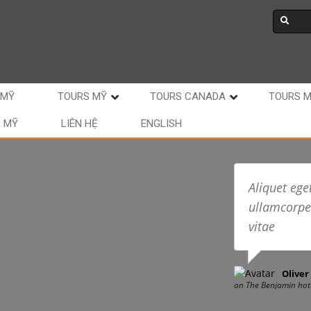
 MỸ
TOURS MỸ
TOURS CANADA
TOURS 
C MỸ
LIÊN HỆ
ENGLISH
Aliquet ege
ullamcorpe
vitae
Oliver
on The Benjamin hot