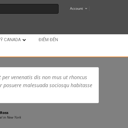
Account
MỸ CANADA
ĐIỂM ĐẾN
t per venenatis dis non mus ut rhoncus
r posuere malesuada sociosqu habitasse
 Ross
el in New York