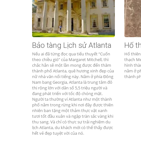
Bảo tàng Lịch sử Atlanta
Hố th
Nếu ai đã từng đọc qua tiểu thuyết “Cuốn
Hố thiên
theo chiều gió” của Margaret Mitchell, thì
thạch Me
chắc hẳn sẽ một lần mong được đến thăm
hình thà
thành phố Atlanta, quê hương xinh đẹp của
nằm ở ph
nữ nhà văn nổi tiếng này. Nằm ở phía Đông
thành ph
Nam bang Georgia, Atlanta là trung tâm đô
thị rộng lớn với dân số 5,5 triệu người và
đang phát triển với tốc độ chóng mặt.
Người ta thường ví Atlanta như một thành
phố nằm trong rừng khi nơi đây được thiên
nhiên ban tặng một thảm thực vật xanh
tươi tốt đầu xuân và ngập tràn sắc vàng khi
thu sang. Và chỉ có thực sự trải nghiệm du
lịch Atlanta, du khách mới có thể thấy được
hết vẻ đẹp tuyệt vời của nó.