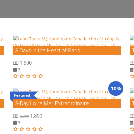
3 Days in the Heart of Paris
1,500
3
10%
Featured
3-Day Loire Mer Extraordinaire
1,800
2,000
3