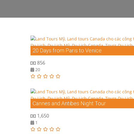
20 Days from Paris to Venice
856
20
Cannes and Antibes Night Tour
1,650
1