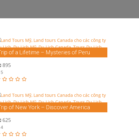
Trip of a Lifetime – Mysteries of Peru
895
5
Trip of New York – Discover America
625
4