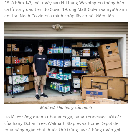
Số là hôm 1-3, một ngày sau khi bang Washington thông báo
ca tử vong đầu tiên do Covid-19, ông Matt Colvin và người anh
em trai Noah Colvin của mình chớp lấy cơ hội kiếm tiền.
Matt với kho hàng của mình
Họ lái xe vòng quanh Chattanooga, bang Tennessee, tới các
cửa hàng Dollar Tree, Walmart, Staples và Home Depot để
mua hàng ngàn chai thuốc khử trùng tay và hàng ngàn gói