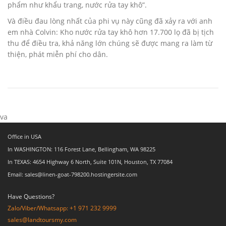
phẩm như khẩu trang, nước rửa tay khô”.
Và điều đau lòng nhất của phi vụ này cũng đã xảy ra với anh
em nhà Colvin: Kho nước rửa tay khô hơn 17.700 lọ đã bị tịch
thu để điều tra, khả năng lớn chúng sẽ được mang ra làm từ
thiện, phát miễn phí cho dân.
va
Office in USA
In WASHINGTON: 116 Forest Lane, Bellingham, WA 98225
In TEXAS: 4654 Highway 6 North, Suite 101N, Houston, TX 77084
Email: sales@linen-goat-798200.hostingersite.com
Have Questions?
Zalo/Viber/Whatsapp: +1 971 232 9999
sales@landtoursmy.com