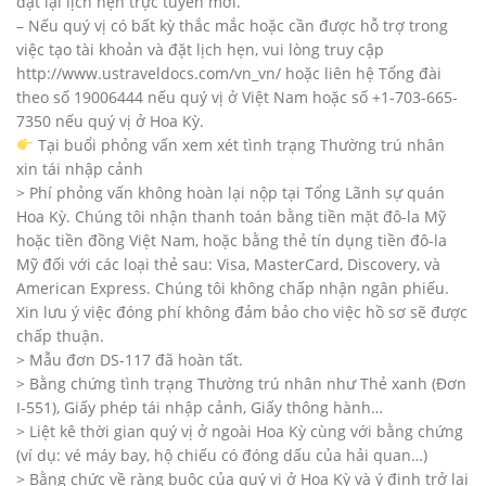
đặt lại lịch hẹn trực tuyến mới.
– Nếu quý vị có bất kỳ thắc mắc hoặc cần được hỗ trợ trong
việc tạo tài khoản và đặt lịch hẹn, vui lòng truy cập
http://www.ustraveldocs.com/vn_vn/ hoặc liên hệ Tổng đài
theo số 19006444 nếu quý vị ở Việt Nam hoặc số +1-703-665-
7350 nếu quý vị ở Hoa Kỳ.
Tại buổi phỏng vấn xem xét tình trạng Thường trú nhân
xin tái nhập cảnh
> Phí phỏng vấn không hoàn lại nộp tại Tổng Lãnh sự quán
Hoa Kỳ. Chúng tôi nhận thanh toán bằng tiền mặt đô-la Mỹ
hoặc tiền đồng Việt Nam, hoặc bằng thẻ tín dụng tiền đô-la
Mỹ đối với các loại thẻ sau: Visa, MasterCard, Discovery, và
American Express. Chúng tôi không chấp nhận ngân phiếu.
Xin lưu ý việc đóng phí không đảm bảo cho việc hồ sơ sẽ được
chấp thuận.
> Mẫu đơn DS-117 đã hoàn tất.
> Bằng chứng tình trạng Thường trú nhân như Thẻ xanh (Đơn
I-551), Giấy phép tái nhập cảnh, Giấy thông hành…
> Liệt kê thời gian quý vị ở ngoài Hoa Kỳ cùng với bằng chứng
(ví dụ: vé máy bay, hộ chiếu có đóng dấu của hải quan…)
> Bằng chức về ràng buộc của quý vị ở Hoa Kỳ và ý định trở lại