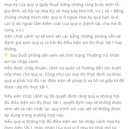
Hoa Kỳ của quý vị (giấy thuế, bằng chứng ràng buộc kinh tế,
gia đình, xã hội tại Hoa Kỳ, vé máy bay khứ hồi, v.v.), và > Bằng
chứng chứng minh việc quý vị ở ngoài Hoa Kỳ quá hạn là vì
các lý do ngoài tầm kiểm soát của quý vị (bệnh tật, cha mẹ đi
cùng, v.v.)
Viên chức Lãnh sự sẽ xem xét các bằng chứng, phỏng vấn và
đánh giá xem quý vị có hội đủ điều kiện xin thị thực SB-1 hay
không.
Sau buổi phỏng vấn xem xét tình trạng Thường trú nhân
xin tái nhập cảnh
Nếu được chấp thuận, Lãnh sự quán sẽ hướng dẫn các bước
tiếp theo cho quý vị. Cũng như các loại thị thực định cư khác,
quý vị phải hội đủ các điều kiện về pháp lý và hồ sơ giấy tờ để
được cấp thị thực SB-1.
Nếu viên chức Lãnh sự đã quyết định rằng quý vị không hội
đủ điều kiện xin thị thực SB-1, quyết định này sẽ không được
xem xét và cân nhắc lại; quy trình xin cứu xét sẽ không được
áp dụng trong trường hợp này.
Nếu quý vị không hội đủ điều kiện xin tái nhập cảnh Hoa Kỳ
theo diện SB-1, thân nhân của quý vị ở Hoa Kỳ phải mở lại