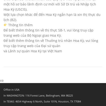
một hồ sơ bảo lãnh định cư mới với Sở Di trú và Nhập tịch
Hoa Kỳ (USCIS).
Một lựa chọn khác để đến Hoa Kỳ ngắn hạn là xin thị thực du
lịch (B2).
Thông tin thêm
Để biết thêm thông tin về thị thực SB-1, vui lòng truy cập
trang web của Bộ Ngoại giao Hoa Kỳ.
Để biết thêm thông tin về Thường trú nhân Hoa Kỳ, vui lòng
truy cập trang web của Đại sứ quán
và Lãnh sự quán Hoa Kỳ tại Việt Nam
va
Office in USA
In WASHINGTON: 116 Forest Lane, Bellingham, WA 98225
In TEXAS: 4654 Highway 6 North, Suite 101N, Houston, TX 77084