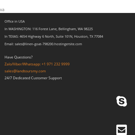
va
Office in USA
In WASHINGTON: 116 Forest Lane, Bellingham, WA 98225
In TEXAS: 4654 Highway 6 North, Suite 101N, Houston, TX 77084
Email: sales@linen-goat-798200.hostingersite.com
Have Questions?
Zalo/Viber/Whatsapp: +1 971 232 9999
sales@landtoursmy.com
24/7 Dedicated Customer Support