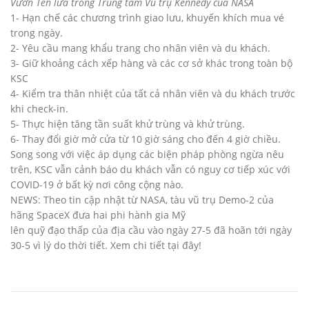
Vườn Tên lửa trong Trung tâm Vũ trụ Kennedy của NASA
1- Hạn chế các chương trình giao lưu, khuyến khích mua vé
trong ngày.
2- Yêu cầu mang khẩu trang cho nhân viên và du khách.
3- Giữ khoảng cách xếp hàng và các cơ sở khác trong toàn bộ
KSC
4- Kiểm tra thân nhiệt của tất cả nhân viên và du khách trước
khi check-in.
5- Thực hiện tăng tần suất khử trùng và khử trùng.
6- Thay đổi giờ mở cửa từ 10 giờ sáng cho đến 4 giờ chiều.
Song song với việc áp dụng các biện pháp phòng ngừa nêu
trên, KSC vẫn cảnh báo du khách vẫn có nguy cơ tiếp xúc với
COVID-19 ở bất kỳ nơi công cộng nào.
NEWS: Theo tin cập nhật từ NASA, tàu vũ trụ Demo-2 của
hãng SpaceX đưa hai phi hành gia Mỹ
lên quỹ đạo thấp của địa cầu vào ngày 27-5 đã hoãn tới ngày
30-5 vì lý do thời tiết. Xem chi tiết tại đây!