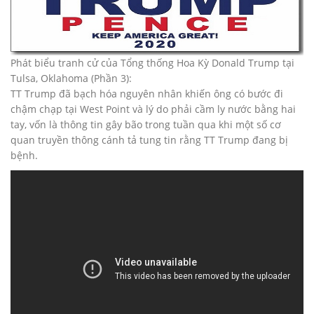
Phát biểu tranh cử của Tổng thống Hoa Kỳ Donald Trump tại
Tulsa, Oklahoma (Phần 3):
TT Trump đã bạch hóa nguyên nhân khiến ông có bước đi
chậm chạp tại West Point và lý do phải cầm ly nước bằng hai
tay, vốn là thông tin gây bão trong tuần qua khi một số cơ
quan truyền thông cánh tả tung tin rằng TT Trump đang bị
bệnh.