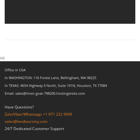
va
Office in USA
In WASHINGTON: 116 Forest Lane, Bellingham, WA 98225
In TEXAS: 4654 Highway 6 North, Suite 101N, Houston, TX 77084
Email: sales@linen-goat-798200.hostingersite.com
Have Questions?
Zalo/Viber/Whatsapp: +1 971 232 9999
sales@landtoursmy.com
24/7 Dedicated Customer Support