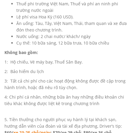
Thuế phi trường Việt Nam, Thuế và phí an ninh phi
trường nước ngoài
Lệ phí visa Hoa Kỳ (160 USD).
Ăn uống: Tàu, Tây, Việt Nam, Thái, tham quan và xe đưa
đón theo chương trình.
Nước uống: 2 chai nước/ khách/ ngày
Cụ thế: 10 bữa sáng, 12 bữa trưa, 10 bữa chiều
Không bao gồm:
1: Hộ chiếu, Vé máy bay, Thuế Sân Bay.
2: Bảo hiểm du lịch
3: Tất cả chi phí cho các hoạt động không được đề cập trong
hành trình, hoặc đã nêu rõ tùy chọn.
4: Chi phí cá nhân, những bữa ăn hay những điều khoản chi
tiêu khác không được liệt kê trong chương trình
5. Tiền thưởng cho người phục vụ hành lý tại khách sạn,
hướng dẫn viên của đoàn và tài xế địa phương, Driver’s tip:
$60/
xe 23-25 chỗ/ngày
; $70/xe 29 chỗ
;
$80/xe 36 chỗ.