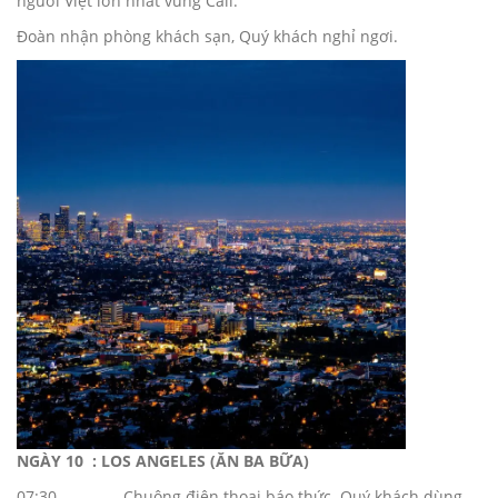
người Việt lớn nhất vùng Cali.
Đoàn nhận phòng khách sạn, Quý khách nghỉ ngơi.
NGÀY
10
: LOS ANGELES (ĂN BA BỮA)
07:30 Chuông điện thọai báo thức. Quý khách dùng