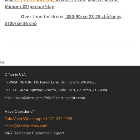
Minium $3/person/day
Over time for driver
:
$80-90/xe 23-29 chỗ/ngày;
$100/xe 36 chỗ
va
Office in USA
In WASHINGTON: 116 Forest Lane, Bellingham, WA 98225
In TEXAS: 4654 Highway 6 North, Suite 101N, Houston, TX 77084
Email: sales@linen-goat-798200.hostingersite.com
Have Questions?
Zalo/Viber/Whatsapp: +1 971 232 9999
sales@landtoursmy.com
24/7 Dedicated Customer Support