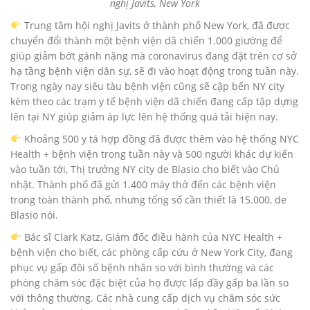
nghị Javits, New York
Trung tâm hội nghị Javits ở thành phố New York, đã được
chuyển đổi thành một bệnh viện dã chiến 1.000 giường để
giúp giảm bớt gánh nặng mà coronavirus đang đặt trên cơ sở
hạ tầng bệnh viện dân sự, sẽ đi vào hoạt động trong tuần này.
Trong ngày nay siêu tàu bệnh viện cũng sẽ cập bến NY city
kèm theo các trạm y tế bệnh viện dã chiến đang cấp tập dựng
lên tại NY giúp giảm áp lực lên hệ thống quá tải hiện nay.
Khoảng 500 y tá hợp đồng đã được thêm vào hệ thống NYC
Health + bệnh viện trong tuần này và 500 người khác dự kiến
vào tuần tới, Thị trưởng NY city de Blasio cho biết vào Chủ
nhật. Thành phố đã gửi 1.400 máy thở đến các bệnh viện
trong toàn thành phố, nhưng tổng số cần thiết là 15.000, de
Blasio nói.
Bác sĩ Clark Katz, Giám đốc điều hành của NYC Health +
bệnh viện cho biết, các phòng cấp cứu ở New York City, đang
phục vụ gấp đôi số bệnh nhân so với bình thường và các
phòng chăm sóc đặc biệt của họ được lấp đầy gấp ba lần so
với thông thường. Các nhà cung cấp dịch vụ chăm sóc sức