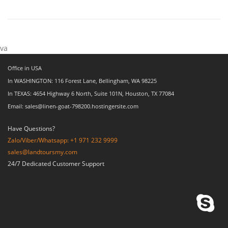
va
Office in USA
In WASHINGTON: 116 Forest Lane, Bellingham, WA 98225
In TEXAS: 4654 Highway 6 North, Suite 101N, Houston, TX 77084
Email: sales@linen-goat-798200.hostingersite.com
Have Questions?
Zalo/Viber/Whatsapp: +1 971 232 9999
sales@landtoursmy.com
24/7 Dedicated Customer Support