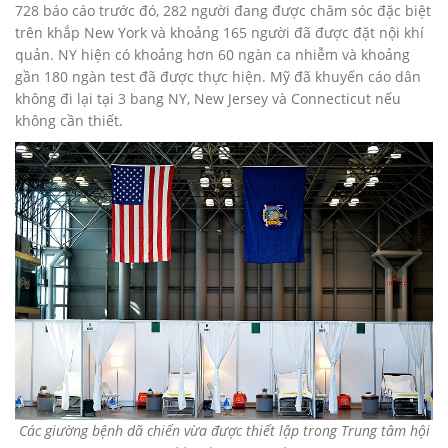
728 báo cáo trước đó, 282 người đang được chăm sóc đặc biệt
trên khắp New York và khoảng 165 người đã được đặt nội khí
quản. NY hiện có khoảng hơn 60 ngàn ca nhiễm và khoảng
gần 180 ngàn test đã được thực hiện. Mỹ đã khuyến cáo dân
không đi lại tại 3 bang NY, New Jersey và Connecticut nếu
không cần thiết.
Các giường bệnh dã chiến vừa được thiết lập trong Trung tâm hội