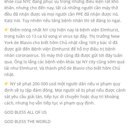
khỏe của NYC đang phục vụ trong những điều kiện rất khó
khăn, nhưng cho đến nay, tất cả những người cần máy thở
đều đã nhận được và mọi người cần PPE đã nhận được nó,
Katz nói. Tuy nhiên nếu tăng bệnh nhân thì sẽ đáng lo ngại.
Điểm nóng nhất NY city hiện nay là bệnh viện Elmhurst,
trong tuần có 13 ca tử vong vì virus tại đây. Thị trưởng New
York de Blasio cho biết hôm Chủ nhật rằng 169 y bác sĩ đã
được gửi đến Bệnh viện Elmhurst để hỗ trợ điều trị bệnh
nhân coronavirus. 55 máy thở cũng đã được gửi tới đây tuần
qua. Ông lo lắng các bệnh viện khác tại NY city cũng sớm quá
tải như Elmhurst. Và thành phố de Blasio cho biết hôm Chủ
nhật.
NY sẽ phạt 200-500 usd một người dân nếu vi phạm quy
định về tụ tập đám đông. Mọi người sẽ bị phạt nếu được cảnh
sát yêu cầu giải tán, tiếp tục di chuyển hoặc duy trì khoảng
cách, nhưng họ vẫn tiếp tục vi phạm quy định.
GOD BLESS ALL OF US
GOD BLESS THE WORLD