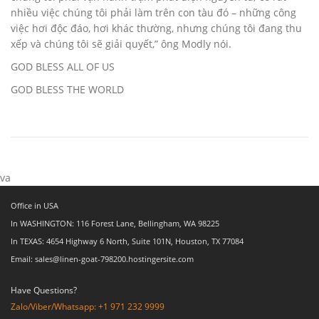
nhiều việc chúng tôi phải làm trên con tàu đó – những công
việc hơi độc đáo, hơi khác thường, nhưng chúng tôi đang thu
xếp và chúng tôi sẽ giải quyết,” ông Modly nói.
GOD BLESS ALL OF US
GOD BLESS THE WORLD
va
Office in USA
In WASHINGTON: 116 Forest Lane, Bellingham, WA 98225
In TEXAS: 4654 Highway 6 North, Suite 101N, Houston, TX 77084
Email: sales@linen-goat-798200.hostingersite.com
Have Questions?
Zalo/Viber/Whatsapp: +1 971 232 9999