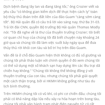
Dịch bệnh đang lây lan và đang tăng tốc,” ông Crozier viết và
yêu cầu “có không gian kiểm dịch để thực hiện cách ly” toàn
bộ thủy thủ đoàn trên đất liền của đảo Guam “càng sớm càng
tốt”. Bộ Hải quân đã có câu trả lời vào sáng nay, thứ Ba 31-03.
Trả lời đài CNN, quyền Bộ trưởng Bộ Hải quân Thomas Modly
nói: “Tôi đã nghe về lá thư của thuyền trưởng Crozier; tôi biết
cơ quan chỉ huy của chúng tôi đã biết chuyện này khoảng 24
giờ qua và chúng tôi đã làm việc suốt bảy ngày qua để đưa
thủy thủ rời khỏi con tàu và bố trí họ trên đảo Guam.
Vấn đề là ở chỗ đảo Guam hiện thời không có đủ số giường và
chúng tôi phải thảo luận với chính quyền ở đó xem chúng tôi
có thể sử dụng một số khách sạn hay dựng lên các lều trại dã
chiến hay không.” “Chúng tôi không thể không đồng ý với
thuyền trưởng của con tàu, nhưng chúng tôi phải giải quyết
một cách thận trọng, bởi vì HKMH không giống như tàu du
lịch bình thường.
Trên HKMH chúng tôi có vũ khí, có phi cơ chiến đấu; chúng tôi
phải có khả năng dập lửa nếu xảy ra hỏa hoạn trên bong tàu,
chúng tôi phải vận hành trạm phát điện nguyên tử; có rất