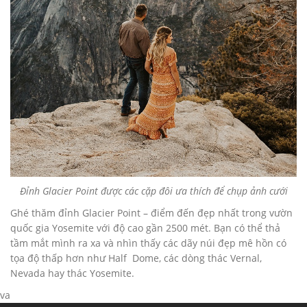
Đỉnh Glacier Point được các cặp đôi ưa thích để chụp ảnh cưới
Ghé thăm đỉnh Glacier Point – điểm đến đẹp nhất trong vườn
quốc gia Yosemite với độ cao gần 2500 mét. Bạn có thể thả
tầm mắt mình ra xa và nhìn thấy các dãy núi đẹp mê hồn có
tọa độ thấp hơn như Half Dome, các dòng thác Vernal,
Nevada hay thác Yosemite.
va