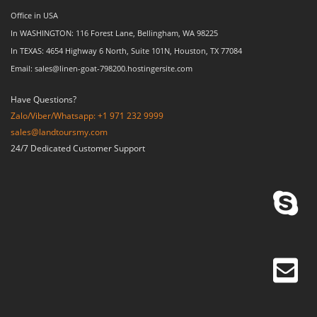
Office in USA
In WASHINGTON: 116 Forest Lane, Bellingham, WA 98225
In TEXAS: 4654 Highway 6 North, Suite 101N, Houston, TX 77084
Email: sales@linen-goat-798200.hostingersite.com
Have Questions?
Zalo/Viber/Whatsapp: +1 971 232 9999
sales@landtoursmy.com
24/7 Dedicated Customer Support