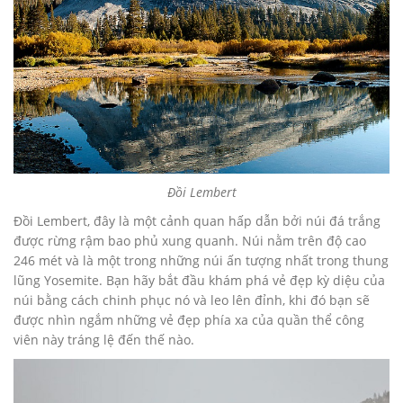
Đồi Lembert
Đồi Lembert, đây là một cảnh quan hấp dẫn bởi núi đá trắng
được rừng rậm bao phủ xung quanh. Núi nằm trên độ cao
246 mét và là một trong những núi ấn tượng nhất trong thung
lũng Yosemite. Bạn hãy bắt đầu khám phá vẻ đẹp kỳ diệu của
núi bằng cách chinh phục nó và leo lên đỉnh, khi đó bạn sẽ
được nhìn ngắm những vẻ đẹp phía xa của quần thể công
viên này tráng lệ đến thế nào.