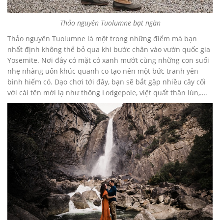
Thảo nguyên Tuolumne bạt ngàn
Thảo nguyên Tuolumne là một trong những điểm mà bạn
nhất định không thể bỏ qua khi bước chân vào vườn quốc gia
Yosemite. Nơi đây có mặt cỏ xanh mướt cùng những con suối
nhẹ nhàng uốn khúc quanh co tạo nên một bức tranh yên
bình hiếm có. Dạo chơi tới đây, bạn sẽ bắt gặp nhiều cây cối
với cái tên mới lạ như thông Lodgepole, việt quất thân lùn,….