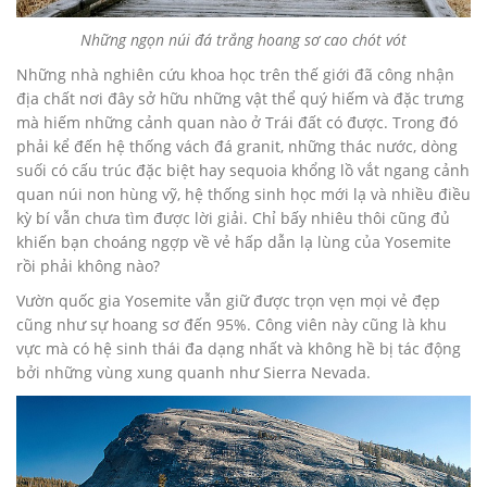
Những ngọn núi đá trắng hoang sơ cao chót vót
Những nhà nghiên cứu khoa học trên thế giới đã công nhận
địa chất nơi đây sở hữu những vật thể quý hiếm và đặc trưng
mà hiếm những cảnh quan nào ở Trái đất có được. Trong đó
phải kể đến hệ thống vách đá granit, những thác nước, dòng
suối có cấu trúc đặc biệt hay sequoia khổng lồ vắt ngang cảnh
quan núi non hùng vỹ, hệ thống sinh học mới lạ và nhiều điều
kỳ bí vẫn chưa tìm được lời giải. Chỉ bấy nhiêu thôi cũng đủ
khiến bạn choáng ngợp về vẻ hấp dẫn lạ lùng của Yosemite
rồi phải không nào?
Vườn quốc gia Yosemite vẫn giữ được trọn vẹn mọi vẻ đẹp
cũng như sự hoang sơ đến 95%. Công viên này cũng là khu
vực mà có hệ sinh thái đa dạng nhất và không hề bị tác động
bởi những vùng xung quanh như Sierra Nevada.