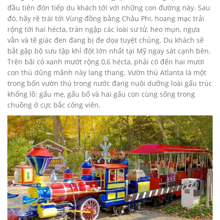
đầu tiên đón tiếp du khách tới với những con đường này. Sau
đó, hãy rẽ trái tới Vùng đồng bằng Châu Phi, hoang mạc trải
rộng tới hai hécta, tràn ngập các loài sư tử, heo mụn, ngựa
vằn và tê giác đen đang bị đe dọa tuyệt chủng. Du khách sẽ
bắt gặp bộ sưu tập khỉ đột lớn nhất tại Mỹ ngay sát cạnh bên.
Trên bãi cỏ xanh mướt rộng 0,6 hécta, phải có đến hai mươi
con thú dũng mãnh này lang thang. Vườn thú Atlanta là một
trong bốn vườn thú trong nước đang nuôi dưỡng loài gấu trúc
khổng lồ: gấu mẹ, gấu bố và hai gấu con cùng sống trong
chuồng ở cực bắc công viên.