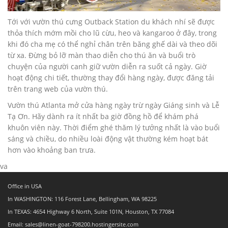
Tới với vườn thú cưng Outback Station du khách nhí sẽ được
thỏa thích mớm mồi cho lũ cừu, heo và kangaroo ở đây, trong
khi đó cha mẹ có thể nghỉ chân trên băng ghế dài và theo dõi
từ xa. Đừng bỏ lỡ màn thao diễn cho thú ăn và buổi trò
chuyện của người canh giữ vườn diễn ra suốt cả ngày. Giờ
hoạt động chi tiết, thường thay đổi hàng ngày, được đăng tải
trên trang web của vườn thú.
Vườn thú Atlanta mở cửa hàng ngày trừ ngày Giáng sinh và Lễ
Tạ Ơn. Hãy dành ra ít nhất ba giờ đồng hồ để khám phá
khuôn viên này. Thời điểm ghé thăm lý tưởng nhất là vào buổi
sáng và chiều, do nhiều loài động vật thường kém hoạt bát
hơn vào khoảng ban trưa.
va
Office in USA
In WASHINGTON: 116 Forest Lane, Bellingham, WA 98225
In TEXAS: 4654 Highway 6 North, Suite 101N, Houston, TX 77084
Email: sales@linen-goat-798200.hostingersite.com