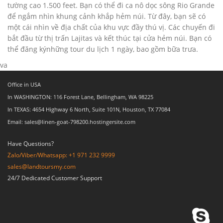
tường cao 1.500 feet. Bạn có thể đi ca nô dọc sông Rio Grande
để ngắm nhìn khung cảnh khắp hẻm núi. Từ đây, bạn sẽ có
một cái nhìn về địa chất của khu vực đầy thú vị. Các chuyến đi
bắt đầu từ thị trấn Lajitas và kết thúc tại cửa hẻm núi. Bạn có
thể đăng kýnhững tour du lịch 1 ngày, bao gồm bữa trưa.
va
Office in USA
In WASHINGTON: 116 Forest Lane, Bellingham, WA 98225
In TEXAS: 4654 Highway 6 North, Suite 101N, Houston, TX 77084
Email: sales@linen-goat-798200.hostingersite.com
Have Questions?
Zalo/Viber/Whatsapp: +1 971 232 9999
sales@landtoursmy.com
24/7 Dedicated Customer Support