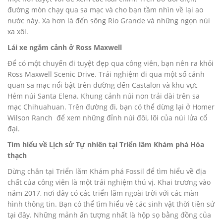
đường mòn chạy qua sa mạc và cho bạn tầm nhìn về lại ao
nước này. Xa hơn là đến sông Rio Grande và những ngọn núi
xa xôi.
Lái xe ngắm cảnh ở Ross Maxwell
Để có một chuyến đi tuyệt đẹp qua công viên, bạn nên ra khỏi
Ross Maxwell Scenic Drive. Trải nghiệm đi qua một số cảnh
quan sa mạc nổi bật trên đường đến Castalon và khu vực
Hẻm núi Santa Elena. Khung cảnh núi non trải dài trên sa
mạc Chihuahuan. Trên đường đi, bạn có thể dừng lại ở Homer
Wilson Ranch để xem những đỉnh núi đôi, lõi của núi lửa cổ
đại.
Tìm hiểu về Lịch sử Tự nhiên tại Triển lãm Khám phá Hóa
thạch
Dừng chân tại Triển lãm Khám phá Fossil để tìm hiểu về địa
chất của công viên là một trải nghiệm thú vị. Khai trương vào
năm 2017, nơi đây có các triển lãm ngoài trời với các màn
hình thông tin. Bạn có thể tìm hiểu về các sinh vật thời tiền sử
tại đây. Những mảnh ấn tượng nhất là hộp sọ bằng đồng của