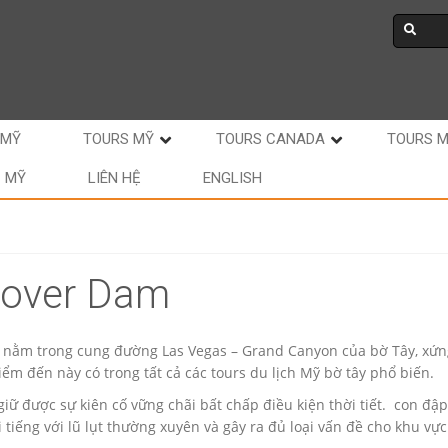
 MỸ
TOURS MỸ
TOURS CANADA
TOURS 
C MỸ
LIÊN HỆ
ENGLISH
oover Dam
 nằm trong cung đường Las Vegas – Grand Canyon của bờ Tây, xứn
ểm đến này có trong tất cả các tours du lịch Mỹ bờ tây phổ biến.
 giữ được sự kiên cố vững chãi bất chấp điều kiện thời tiết. con 
 tiếng với lũ lụt thường xuyên và gây ra đủ loại vấn đề cho khu vực