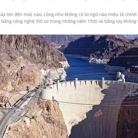
ày lớn đến mức nào, cũng như không có từ ngữ nào miêu tả chính x
g bằng công nghệ thô sơ trong những năm 1930 và bằng tay không tr