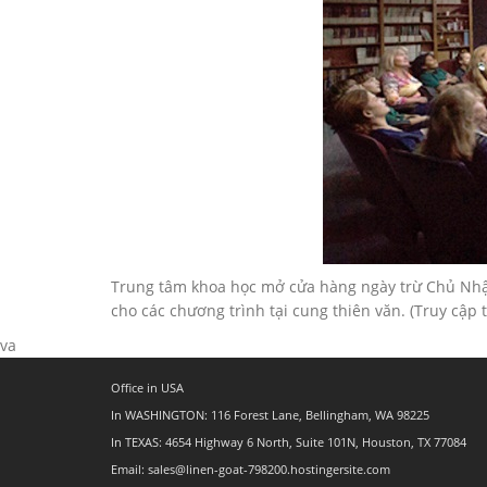
Trung tâm khoa học mở cửa hàng ngày trừ Chủ Nhật 
cho các chương trình tại cung thiên văn. (Truy cập 
va
Office in USA
In WASHINGTON: 116 Forest Lane, Bellingham, WA 98225
In TEXAS: 4654 Highway 6 North, Suite 101N, Houston, TX 77084
Email: sales@linen-goat-798200.hostingersite.com