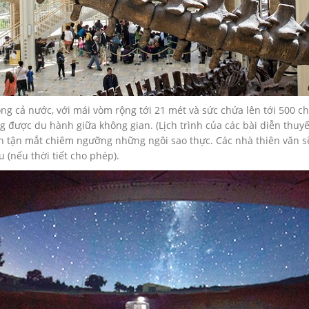
ng cả nước, với mái vòm rộng tới 21 mét và sức chứa lên tới 500 ch
được du hành giữa không gian. (Lịch trình của các bài diễn thuyết
h tận mắt chiêm ngưỡng những ngôi sao thực. Các nhà thiên văn sẽ 
 (nếu thời tiết cho phép).