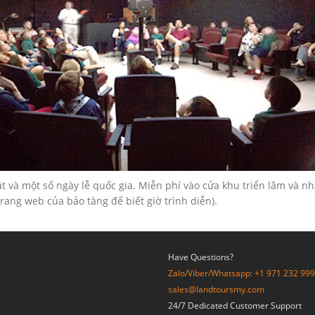
và một số ngày lễ quốc gia. Miễn phí vào cửa khu triển lãm và nh
trang web của bảo tàng để biết giờ trình diễn).
Have Questions?
Zalo/Viber/Whatsapp: +1 971 232 99
sales@landtoursmy.com
24/7 Dedicated Customer Support