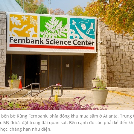
 bên bờ Rừng Fernbank, phía đông khu mua sắm ở Atlanta. Trung 
c Mỹ được đặt trong đài quan sát. Bên cạnh đó còn phải kể đến khu
 học, chẳng hạn như điện.