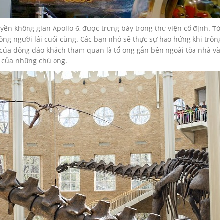
yền không gian Apollo 6, được trưng bày trong thư viện cố định. 
ông người lái cuối cùng. Các bạn nhỏ sẽ thực sự hào hứng khi trông
của đông đảo khách tham quan là tổ ong gắn bên ngoài tòa nhà và 
t của những chú ong.