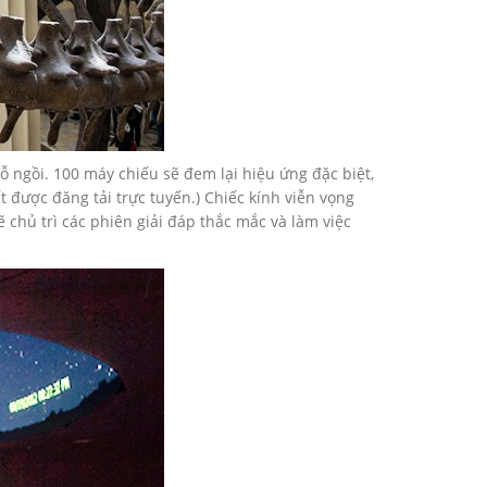
ỗ ngồi. 100 máy chiếu sẽ đem lại hiệu ứng đặc biệt,
 được đăng tải trực tuyến.) Chiếc kính viễn vọng
chủ trì các phiên giải đáp thắc mắc và làm việc