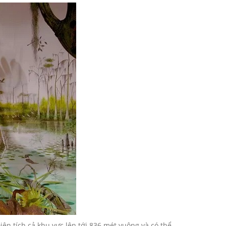
iện tích cả khu vực lên tới 836 mét vuông và có thể