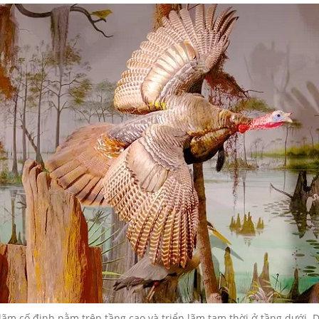
 lãm cố định nằm trên tầng cao và triển lãm tạm thời ở tầng dưới. D