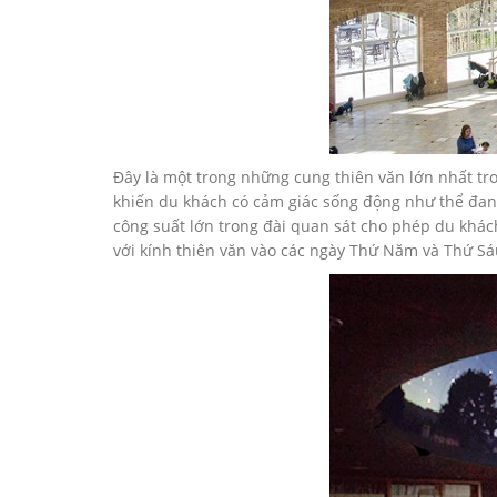
Đây là một trong những cung thiên văn lớn nhất tro
khiến du khách có cảm giác sống động như thể đang 
công suất lớn trong đài quan sát cho phép du khác
với kính thiên văn vào các ngày Thứ Năm và Thứ Sáu