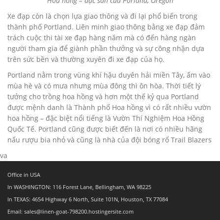
Hoa hồng – đặc sản của Porland, Oregon
Xe đạp còn là chọn lựa giao thông và đi lại phổ biến trong
thành phố Portland. Liên minh giao thông bằng xe đạp đảm
trách cuộc thi tài xe đạp hàng năm mà có đến hàng ngàn
người tham gia để giành phần thưởng và sự công nhận dựa
trên sức bền và thường xuyên đi xe đạp của họ.
Portland nằm trong vùng khí hậu duyên hải miền Tây, ấm vào
mùa hè và có mưa nhưng mùa đông thì ôn hòa. Thời tiết lý
tưởng cho trồng hoa hồng và hơn một thế kỷ qua Portland
được mệnh danh là Thành phố Hoa hồng vì có rất nhiều vườn
hoa hồng – đặc biệt nổi tiếng là Vườn Thí Nghiệm Hoa Hồng
Quốc Tế. Portland cũng được biết đến là nơi có nhiều hãng
nấu rượu bia nhỏ và cũng là nhà của đội bóng rổ Trail Blazers
va
Office in USA
In WASHINGTON: 116 Forest Lane, Bellingham, WA 98225
In TEXAS: 4654 Highway 6 North, Suite 101N, Houston, TX 77084
Email: sales@linen-goat-798200.hostingersite.com