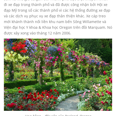
đi xe đạp trong thành phố và đã được công nhận bởi Hội xe
đạp Mỹ trong số các thành phố vì các hệ thống đường xe đạp
và các dịch vụ phục vụ xe đạp thân thiện khác. Xe cáp treo
mới khánh thành nối liền khu nam bến Sông Willamette và
Viện đại học Y khoa & Khoa học Oregon trên đồi Marquam. Nó
được xây xong vào tháng 12 năm 2006.