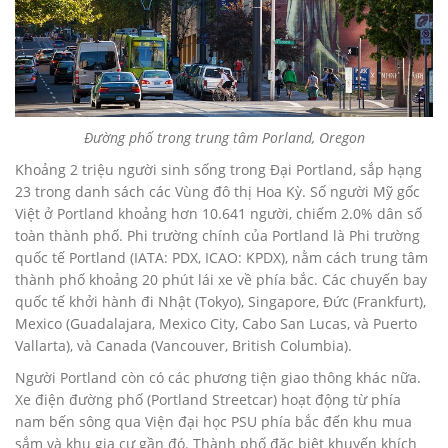
Đường phố trong trung tâm Porland, Oregon
Khoảng 2 triệu người sinh sống trong Đại Portland, sắp hạng
23 trong danh sách các Vùng đô thị Hoa Kỳ. Số người Mỹ gốc
Việt ở Portland khoảng hơn 10.641 người, chiếm 2.0% dân số
toàn thành phố. Phi trường chính của Portland là Phi trường
quốc tế Portland (IATA: PDX, ICAO: KPDX), nằm cách trung tâm
thành phố khoảng 20 phút lái xe về phía bắc. Các chuyến bay
quốc tế khởi hành đi Nhật (Tokyo), Singapore, Đức (Frankfurt),
Mexico (Guadalajara, Mexico City, Cabo San Lucas, và Puerto
Vallarta), và Canada (Vancouver, British Columbia).
Người Portland còn có các phương tiện giao thông khác nữa.
Xe điện đường phố (Portland Streetcar) hoạt động từ phía
nam bến sông qua Viện đại học PSU phía bắc đến khu mua
sắm và khu gia cư gần đó. Thành phố đặc biệt khuyến khích