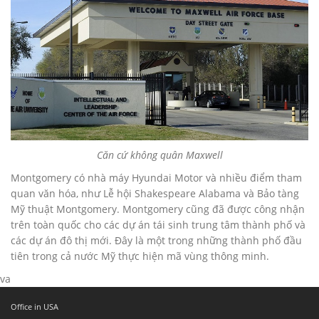
Căn cứ không quân Maxwell
Montgomery có nhà máy Hyundai Motor và nhiều điểm tham
quan văn hóa, như Lễ hội Shakespeare Alabama và Bảo tàng
Mỹ thuật Montgomery. Montgomery cũng đã được công nhận
trên toàn quốc cho các dự án tái sinh trung tâm thành phố và
các dự án đô thị mới. Đây là một trong những thành phố đầu
tiên trong cả nước Mỹ thực hiện mã vùng thông minh.
va
Office in USA