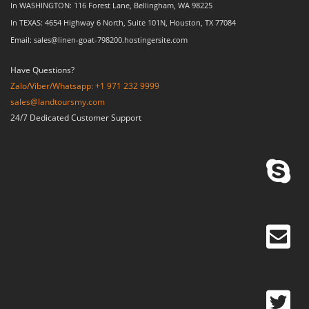
In WASHINGTON: 116 Forest Lane, Bellingham, WA 98225
In TEXAS: 4654 Highway 6 North, Suite 101N, Houston, TX 77084
Email: sales@linen-goat-798200.hostingersite.com
Have Questions?
Zalo/Viber/Whatsapp: +1 971 232 9999
sales@landtoursmy.com
24/7 Dedicated Customer Support