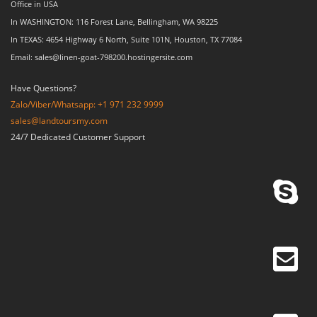
Office in USA
In WASHINGTON: 116 Forest Lane, Bellingham, WA 98225
In TEXAS: 4654 Highway 6 North, Suite 101N, Houston, TX 77084
Email: sales@linen-goat-798200.hostingersite.com
Have Questions?
Zalo/Viber/Whatsapp: +1 971 232 9999
sales@landtoursmy.com
24/7 Dedicated Customer Support