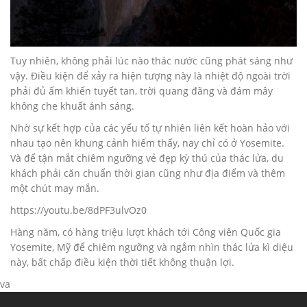
Tuy nhiên, không phải lúc nào thác nước cũng phát sáng như
vậy. Điều kiện để xảy ra hiện tượng này là nhiệt độ ngoài trời
phải đủ ấm khiến tuyết tan, trời quang đãng và đám mây
không che khuất ánh sáng.
Nhờ sự kết hợp của các yếu tố tự nhiên liên kết hoàn hảo với
nhau tạo nên khung cảnh hiếm thấy, nay chỉ có ở Yosemite.
Và để tận mắt chiêm ngưỡng vẻ đẹp kỳ thú của thác lửa, du
khách phải căn chuẩn thời gian cũng như địa điểm và thêm
một chút may mắn.
https://youtu.be/8dPF3ulvOz0
Hàng năm, có hàng triệu lượt khách tới Công viên Quốc gia
Yosemite, Mỹ để chiêm ngưỡng và ngắm nhìn thác lửa kì diệu
này, bất chấp điều kiện thời tiết không thuận lợi.
va