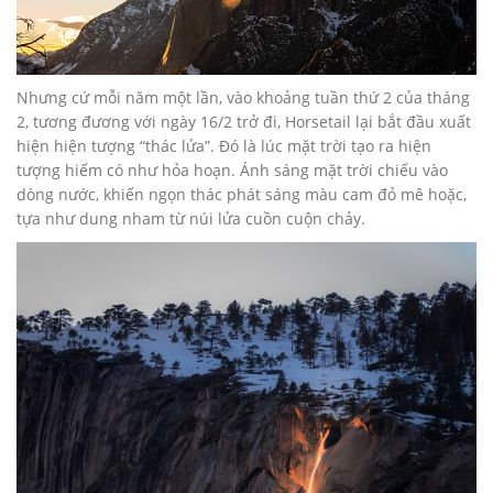
Nhưng cứ mỗi năm một lần, vào khoảng tuần thứ 2 của tháng
2, tương đương với ngày 16/2 trở đi, Horsetail lại bắt đầu xuất
hiện hiện tượng “thác lửa”. Đó là lúc mặt trời tạo ra hiện
tượng hiếm có như hỏa hoạn. Ánh sáng mặt trời chiếu vào
dòng nước, khiến ngọn thác phát sáng màu cam đỏ mê hoặc,
tựa như dung nham từ núi lửa cuồn cuộn chảy.