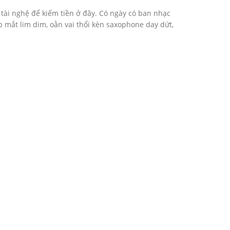
 tài nghệ để kiếm tiền ở đây. Có ngày có ban nhạc
 mắt lim dim, oằn vai thổi kèn saxophone day dứt,