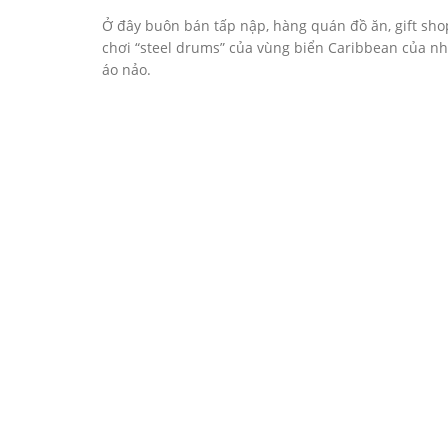
Ở đây buôn bán tấp nập, hàng quán đồ ăn, gift shop
chơi “steel drums” của vùng biển Caribbean của nhữ
áo nảo.