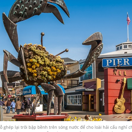
ỗ ghép lại trôi bập bềnh trên sóng nước để cho loài hải cẩu nghỉ 