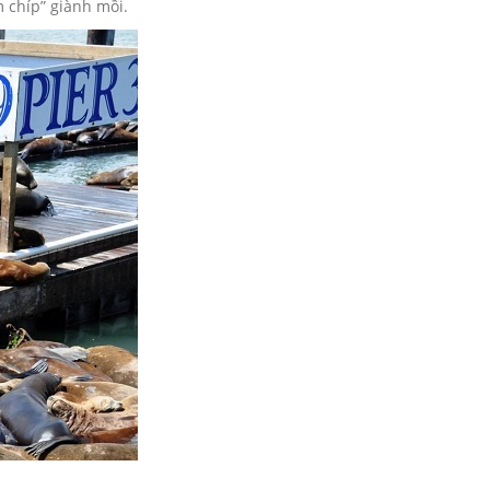
m chíp” giành mồi.