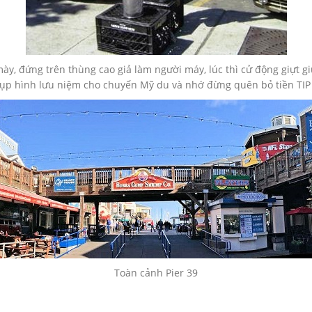
y, đứng trên thùng cao giả làm người máy, lúc thì cử động giựt gi
hụp hình lưu niệm cho chuyến Mỹ du và nhớ đừng quên bỏ tiền TI
Toàn cảnh Pier 39