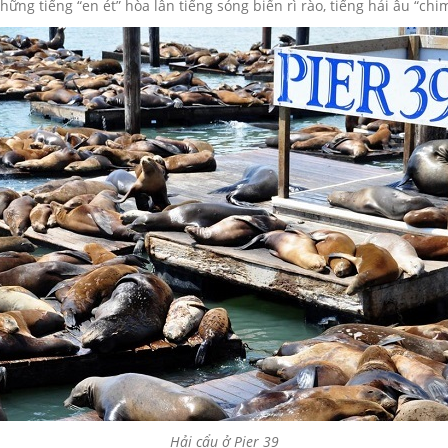
ững tiếng “en ét” hòa lẫn tiếng sóng biển rì rào, tiếng hải âu “chi
Hải cẩu ở Pier 39