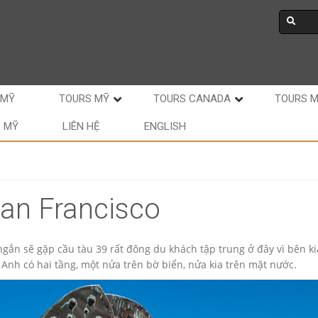
 MỸ
TOURS MỸ
TOURS CANADA
TOURS 
C MỸ
LIÊN HỆ
ENGLISH
San Francisco
ắn sẽ gặp cầu tàu 39 rất đông du khách tập trung ở đây vì bên ki
Anh có hai tầng, một nửa trên bờ biển, nửa kia trên mặt nước.