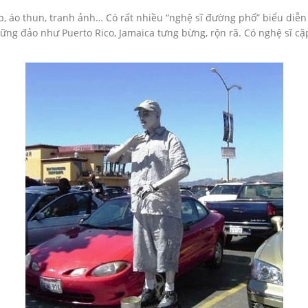
, áo thun, tranh ảnh… Có rất nhiều “nghệ sĩ đường phố” biểu diễn
ng đảo như Puerto Rico, Jamaica tưng bừng, rộn rã. Có nghệ sĩ cặp