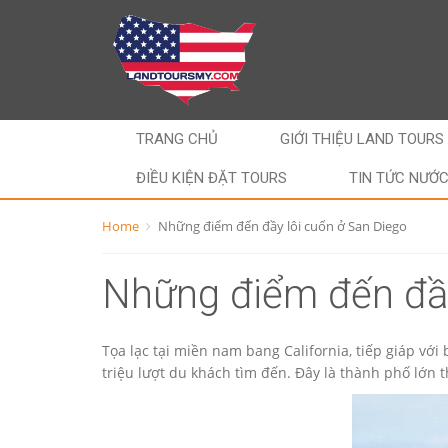
TRANG CHỦ
GIỚI THIỆU LAND TOURS
ĐIỀU KIỆN ĐẶT TOURS
TIN TỨC NƯỚ
Home
Những điểm đến đầy lôi cuốn ở San Diego
Những điểm đến đầy
Tọa lạc tại miền nam bang California, tiếp giáp vớ
triệu lượt du khách tìm đến. Đây là thành phố lớn t