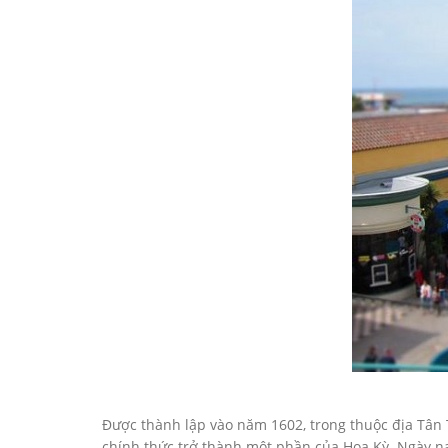
Được thành lập vào năm 1602, trong thuộc địa Tân
chính thức trở thành một phần của Hoa Kỳ. Ngày na