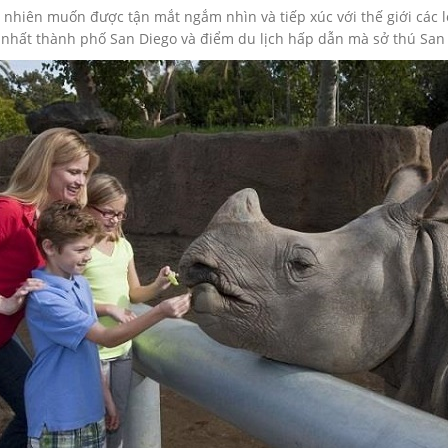
 nhiên muốn được tận mắt ngắm nhìn và tiếp xúc với thế giới các l
 nhất thành phố San Diego và điểm du lịch hấp dẫn mà sở thú San D