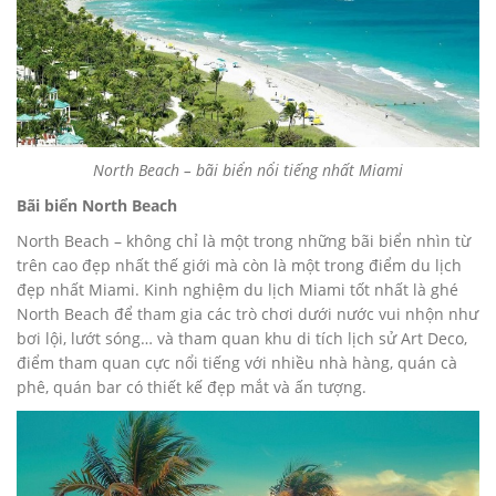
North Beach – bãi biển nổi tiếng nhất Miami
Bãi biển North Beach
North Beach – không chỉ là một trong những bãi biển nhìn từ
trên cao đẹp nhất thế giới mà còn là một trong điểm du lịch
đẹp nhất Miami. Kinh nghiệm du lịch Miami tốt nhất là ghé
North Beach để tham gia các trò chơi dưới nước vui nhộn như
bơi lội, lướt sóng… và tham quan khu di tích lịch sử Art Deco,
điểm tham quan cực nổi tiếng với nhiều nhà hàng, quán cà
phê, quán bar có thiết kế đẹp mắt và ấn tượng.