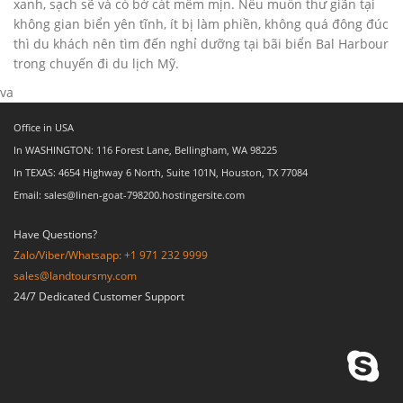
xanh, sạch sẽ và có bờ cát mềm mịn. Nếu muốn thư giãn tại
không gian biển yên tĩnh, ít bị làm phiền, không quá đông đúc
thì du khách nên tìm đến nghỉ dưỡng tại bãi biển Bal Harbour
trong chuyến đi du lịch Mỹ.
va
Office in USA
In WASHINGTON: 116 Forest Lane, Bellingham, WA 98225
In TEXAS: 4654 Highway 6 North, Suite 101N, Houston, TX 77084
Email: sales@linen-goat-798200.hostingersite.com
Have Questions?
Zalo/Viber/Whatsapp: +1 971 232 9999
sales@landtoursmy.com
24/7 Dedicated Customer Support