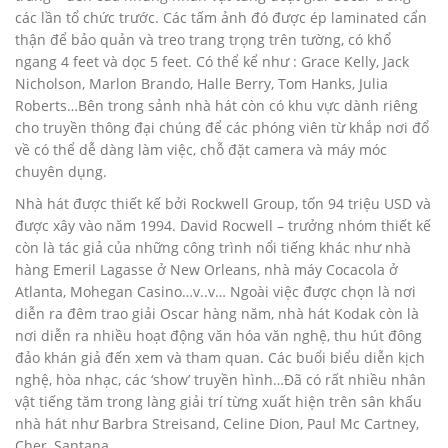
các lần tổ chức trước. Các tấm ảnh đó được ép laminated cẩn
thận để bảo quản và treo trang trọng trên tường, có khổ
ngang 4 feet và dọc 5 feet. Có thể kể như : Grace Kelly, Jack
Nicholson, Marlon Brando, Halle Berry, Tom Hanks, Julia
Roberts…Bên trong sảnh nhà hát còn có khu vực dành riêng
cho truyền thông đại chúng để các phóng viên từ khắp nơi đổ
về có thể dễ dàng làm việc, chỗ đặt camera và máy móc
chuyên dụng.
Nhà hát được thiết kế bởi Rockwell Group, tốn 94 triệu USD và
được xây vào năm 1994. David Rocwell – trưởng nhóm thiết kế
còn là tác giả của những công trình nổi tiếng khác như nhà
hàng Emeril Lagasse ở New Orleans, nhà máy Cocacola ở
Atlanta, Mohegan Casino…v..v… Ngoài việc được chọn là nơi
diễn ra đêm trao giải Oscar hàng năm, nhà hát Kodak còn là
nơi diễn ra nhiều hoạt động văn hóa văn nghệ, thu hút đông
đảo khán giả đến xem và tham quan. Các buổi biểu diễn kịch
nghệ, hòa nhạc, các ‘show’ truyền hình…Đã có rất nhiều nhân
vật tiếng tăm trong làng giải trí từng xuất hiện trên sân khấu
nhà hát như Barbra Streisand, Celine Dion, Paul Mc Cartney,
Cher, Santana….