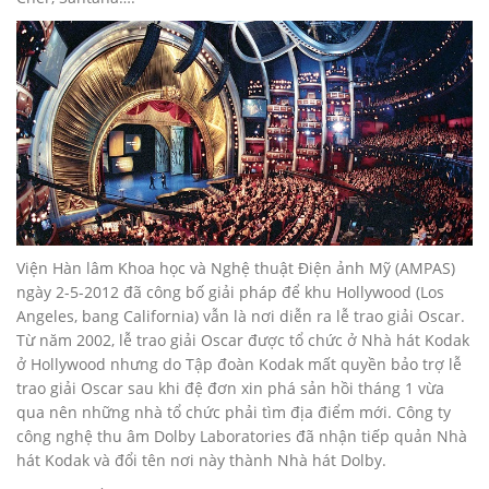
Viện Hàn lâm Khoa học và Nghệ thuật Điện ảnh Mỹ (AMPAS)
ngày 2-5-2012 đã công bố giải pháp để khu Hollywood (Los
Angeles, bang California) vẫn là nơi diễn ra lễ trao giải Oscar.
Từ năm 2002, lễ trao giải Oscar được tổ chức ở Nhà hát Kodak
ở Hollywood nhưng do Tập đoàn Kodak mất quyền bảo trợ lễ
trao giải Oscar sau khi đệ đơn xin phá sản hồi tháng 1 vừa
qua nên những nhà tổ chức phải tìm địa điểm mới. Công ty
công nghệ thu âm Dolby Laboratories đã nhận tiếp quản Nhà
hát Kodak và đổi tên nơi này thành Nhà hát Dolby.