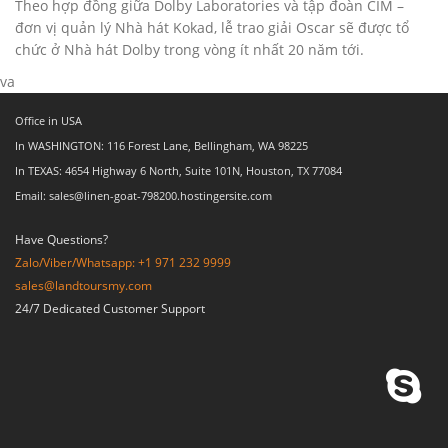
Theo hợp đồng giữa Dolby Laboratories và tập đoàn CIM –
đơn vị quản lý Nhà hát Kokad, lễ trao giải Oscar sẽ được tổ
chức ở Nhà hát Dolby trong vòng ít nhất 20 năm tới.
va
Office in USA
In WASHINGTON: 116 Forest Lane, Bellingham, WA 98225
In TEXAS: 4654 Highway 6 North, Suite 101N, Houston, TX 77084
Email: sales@linen-goat-798200.hostingersite.com
Have Questions?
Zalo/Viber/Whatsapp: +1 971 232 9999
sales@landtoursmy.com
24/7 Dedicated Customer Support