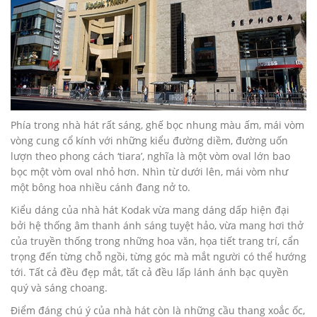
Phía trong nhà hát rất sáng, ghế bọc nhung màu ấm, mái vòm
vòng cung cổ kính với những kiểu đường diềm, đường uốn
lượn theo phong cách ‘tiara’, nghĩa là một vòm oval lớn bao
bọc một vòm oval nhỏ hơn. Nhìn từ dưới lên, mái vòm như
một bông hoa nhiều cánh đang nở to.
Kiểu dáng của nhà hát Kodak vừa mang dáng dấp hiện đại
bởi hệ thống âm thanh ánh sáng tuyệt hảo, vừa mang hơi thở
của truyền thống trong những hoa văn, họa tiết trang trí, cẩn
trọng đến từng chỗ ngồi, từng góc mà mắt người có thể hướng
tới. Tất cả đều đẹp mắt, tất cả đều lấp lánh ánh bạc quyền
quý và sáng choang.
Điểm đáng chú ý của nhà hát còn là những cầu thang xoắc ốc,