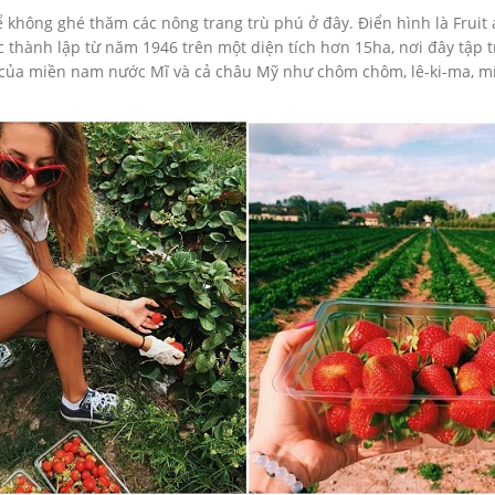
không ghé thăm các nông trang trù phú ở đây. Điển hình là Fruit 
 thành lập từ năm 1946 trên một diện tích hơn 15ha, nơi đây tập tr
a miền nam nước Mĩ và cả châu Mỹ như chôm chôm, lê-ki-ma, mít, bư