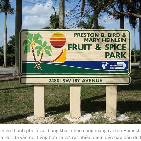
t nhiều thành phố ở các bang khác nhau cũng mang cái tên Homeste
a Florida vẫn nổi tiếng hơn cả với rất nhiều điểm đến hấp dẫn d