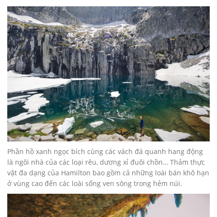
Phần hồ xanh ngọc bích cùng các vách đá quanh hang động
là ngôi nhà của các loại rêu, dương xỉ đuôi chồn… Thảm thực
vật đa dạng của Hamilton bao gồm cả những loài bán khô hạn
ở vùng cao đến các loài sống ven sông trong hẻm núi.