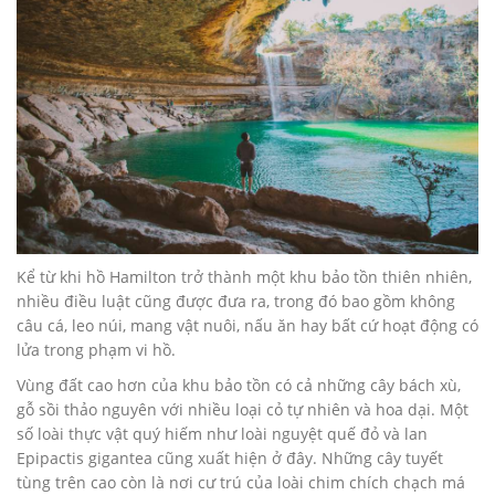
Kể từ khi hồ Hamilton trở thành một khu bảo tồn thiên nhiên,
nhiều điều luật cũng được đưa ra, trong đó bao gồm không
câu cá, leo núi, mang vật nuôi, nấu ăn hay bất cứ hoạt động có
lửa trong phạm vi hồ.
Vùng đất cao hơn của khu bảo tồn có cả những cây bách xù,
gỗ sồi thảo nguyên với nhiều loại cỏ tự nhiên và hoa dại. Một
số loài thực vật quý hiếm như loài nguyệt quế đỏ và lan
Epipactis gigantea cũng xuất hiện ở đây. Những cây tuyết
tùng trên cao còn là nơi cư trú của loài chim chích chạch má