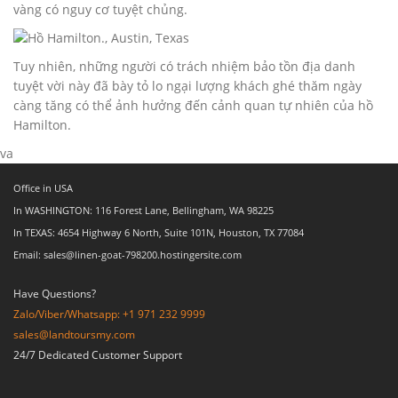
vàng có nguy cơ tuyệt chủng.
Tuy nhiên, những người có trách nhiệm bảo tồn địa danh
tuyệt vời này đã bày tỏ lo ngại lượng khách ghé thăm ngày
càng tăng có thể ảnh hưởng đến cảnh quan tự nhiên của hồ
Hamilton.
va
Office in USA
In WASHINGTON: 116 Forest Lane, Bellingham, WA 98225
In TEXAS: 4654 Highway 6 North, Suite 101N, Houston, TX 77084
Email: sales@linen-goat-798200.hostingersite.com
Have Questions?
Zalo/Viber/Whatsapp: +1 971 232 9999
sales@landtoursmy.com
24/7 Dedicated Customer Support