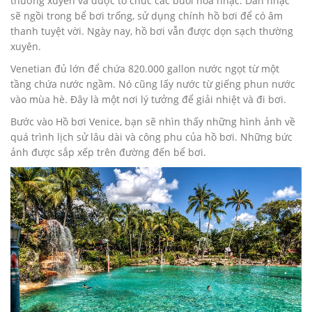
thường xuyên và được tổ chức các buổi hòa nhạc. Dàn nhạc
sẽ ngồi trong bể bơi trống, sử dụng chính hồ bơi để có âm
thanh tuyệt vời. Ngày nay, hồ bơi vẫn được dọn sạch thường
xuyên.
Venetian đủ lớn để chứa 820.000 gallon nước ngọt từ một
tầng chứa nước ngầm. Nó cũng lấy nước từ giếng phun nước
vào mùa hè. Đây là một nơi lý tưởng để giải nhiệt và đi bơi.
Bước vào Hồ bơi Venice, bạn sẽ nhìn thấy những hình ảnh về
quá trình lịch sử lâu dài và công phu của hồ bơi. Những bức
ảnh được sắp xếp trên đường đến bể bơi.