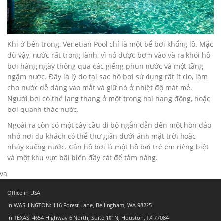
Khi ở bên trong, Venetian Pool chỉ là một bể bơi khổng lồ. Mặc
dù vậy, nước rất trong lành, vì nó được bơm vào và ra khỏi hồ
bơi hàng ngày thông qua các giếng phun nước và một tầng
ngậm nước. Đây là lý do tại sao hồ bơi sử dụng rất ít clo, làm
cho nước dễ dàng vào mắt và giữ nó ở nhiệt độ mát mẻ.
Người bơi có thể lang thang ở một trong hai hang động, hoặc
bơi quanh thác nước.
Ngoài ra còn có một cây cầu đi bộ ngắn dẫn đến một hòn đảo
nhỏ nơi du khách có thể thư giãn dưới ánh mặt trời hoặc
nhảy xuống nước. Gần hồ bơi là một hồ bơi trẻ em riêng biệt
và một khu vực bãi biển đầy cát để tắm nắng.
va
Office in USA
In WASHINGTON: 116 Forest Lane, Bellingham, WA 98225
In TEXAS: 4654 Highway 6 North, Suite 101N, Houston, TX 77084