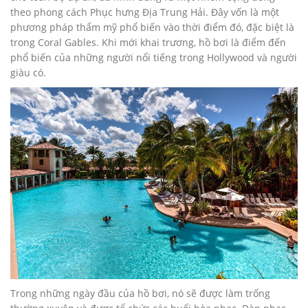
theo phong cách Phục hưng Địa Trung Hải. Đây vốn là một
phương pháp thẩm mỹ phổ biến vào thời điểm đó, đặc biệt là
trong Coral Gables. Khi mới khai trương, hồ bơi là điểm đến
phổ biến của những người nổi tiếng trong Hollywood và người
giàu có.
Trong những ngày đầu của hồ bơi, nó sẽ được làm trống