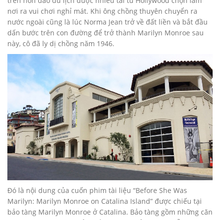
trên hòn đảo du lịch được nhiều tài tử Hollywood chọn làm
nơi ra vui chơi nghỉ mát. Khi ông chồng thuyên chuyển ra
nước ngoài cũng là lúc Norma Jean trở về đất liền và bắt đầu
dấn bước trên con đường để trở thành Marilyn Monroe sau
này, cô đã ly dị chồng năm 1946.
Ðó là nội dung của cuốn phim tài liệu “Before She Was
Marilyn: Marilyn Monroe on Catalina Island” được chiếu tại
bảo tàng Marilyn Monroe ở Catalina. Bảo tàng gồm những căn