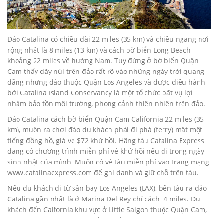
Ðảo Catalina có chiều dài 22 miles (35 km) và chiều ngang nơi
rộng nhất là 8 miles (13 km) và cách bờ biển Long Beach
khoảng 22 miles về hướng Nam. Tuy đứng ở bờ biển Quận
Cam thấy dãy núi trên đảo rất rõ vào những ngày trời quang
đãng nhưng đảo thuộc Quận Los Angeles và được điều hành
bởi Catalina Island Conservancy là một tổ chức bất vụ lợi
nhằm bảo tồn môi trường, phong cảnh thiên nhiên trên đảo.
Ðảo Catalina cách bờ biển Quận Cam California 22 miles (35
km), muốn ra chơi đảo du khách phải đi phà (ferry) mất một
tiếng đồng hồ, giá vé $72 khứ hồi. Hãng tàu Catalina Express
đang có chương trình miễn phí vé khứ hồi nếu đi trong ngày
sinh nhật của mình. Muốn có vé tàu miễn phí vào trang mạng
www.catalinaexpress.com để ghi danh và giữ chỗ trên tàu.
Nếu du khách đi từ sân bay Los Angeles (LAX), bến tàu ra đảo
Catalina gần nhất là ở Marina Del Rey chỉ cách 4 miles. Du
khách đến Calfornia khu vực ở Little Saigon thuộc Quận Cam,