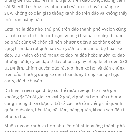
thùng đến đổ vào. An ninh, trật tự trên đảo do lực lượng cảnh
sát Sheriff Los Angeles phụ trách và họ di chuyển bằng xe
SUV. Không có đèn giao thông xanh đỏ trên đảo và không thấy
một trạm xăng nào.
Catalina là đảo nhỏ, thủ phủ trên đảo thành phố Avalon cũng
rất nhỏ diện tích chỉ có 1 dặm vuông (1 square mile), đi năm
ba phút cũng về chốn cũ nên phương tiện giao thông công
cộng trên đảo rất giới hạn và người ta chỉ cần đi bộ hoặc xe
đạp. Du khách có thể mang xe đạp ra đảo hoặc mướn xe đạp
nhưng sử dụng xe đạp ở đây phải có giấy phép lệ phí đến $50
USD/năm. Chính quyền đảo rất giới hạn xe hơi và dân chúng
trên đảo thường dùng xe điện loại dùng trong sân golf (golf
carts) để di chuyển.
Du khách nếu ngại đi bộ có thể mướn xe golf cart với giá
khoảng $40/một giờ, có loại 2 ghế, 4 ghế và hơn nữa nhưng
cũng không đi xa được vì tất cả các nơi cần viếng chỉ quanh
quẩn ở Avalon, bến tàu, bãi tắm, hàng quán, khách sạn đều ít
phút đi bộ.
Muốn ngoạn cảnh xa hơn như lên núi nhìn xuống thành phố,