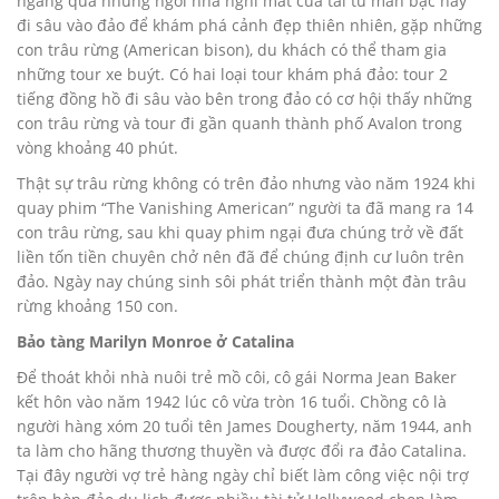
ngang qua những ngôi nhà nghỉ mát của tài tử màn bạc hay
đi sâu vào đảo để khám phá cảnh đẹp thiên nhiên, gặp những
con trâu rừng (American bison), du khách có thể tham gia
những tour xe buýt. Có hai loại tour khám phá đảo: tour 2
tiếng đồng hồ đi sâu vào bên trong đảo có cơ hội thấy những
con trâu rừng và tour đi gần quanh thành phố Avalon trong
vòng khoảng 40 phút.
Thật sự trâu rừng không có trên đảo nhưng vào năm 1924 khi
quay phim “The Vanishing American” người ta đã mang ra 14
con trâu rừng, sau khi quay phim ngại đưa chúng trở về đất
liền tốn tiền chuyên chở nên đã để chúng định cư luôn trên
đảo. Ngày nay chúng sinh sôi phát triển thành một đàn trâu
rừng khoảng 150 con.
Bảo tàng Marilyn Monroe ở Catalina
Ðể thoát khỏi nhà nuôi trẻ mồ côi, cô gái Norma Jean Baker
kết hôn vào năm 1942 lúc cô vừa tròn 16 tuổi. Chồng cô là
người hàng xóm 20 tuổi tên James Dougherty, năm 1944, anh
ta làm cho hãng thương thuyền và được đổi ra đảo Catalina.
Tại đây người vợ trẻ hàng ngày chỉ biết làm công việc nội trợ