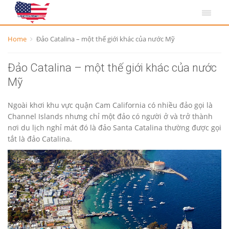
Home
Đảo Catalina – một thế giới khác của nước Mỹ
Đảo Catalina – một thế giới khác của nước
Mỹ
Ngoài khơi khu vực quận Cam California có nhiều đảo gọi là
Channel Islands nhưng chỉ một đảo có người ở và trở thành
nơi du lịch nghỉ mát đó là đảo Santa Catalina thường được gọi
tắt là đảo Catalina.