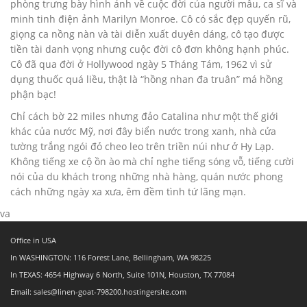
phòng trưng bày hình ảnh về cuộc đời của người mẫu, ca sĩ và
minh tinh điện ảnh Marilyn Monroe. Cô có sắc đẹp quyến rũ,
giọng ca nồng nàn và tài diễn xuất duyên dáng, cô tạo được
tiền tài danh vọng nhưng cuộc đời cô đơn không hạnh phúc.
Cô đã qua đời ở Hollywood ngày 5 Tháng Tám, 1962 vì sử
dụng thuốc quá liều, thật là “hồng nhan đa truân” má hồng
phận bạc!
Chỉ cách bờ 22 miles nhưng đảo Catalina như một thế giới
khác của nước Mỹ, nơi đây biển nước trong xanh, nhà cửa
tường trắng ngói đỏ cheo leo trên triền núi như ở Hy Lạp.
Không tiếng xe cộ ồn ào mà chỉ nghe tiếng sóng vỗ, tiếng cười
nói của du khách trong những nhà hàng, quán nước phong
cách những ngày xa xưa, êm đềm tình tứ lãng mạn.
va
Office in USA
In WASHINGTON: 116 Forest Lane, Bellingham, WA 98225
In TEXAS: 4654 Highway 6 North, Suite 101N, Houston, TX 77084
Email: sales@linen-goat-798200.hostingersite.com