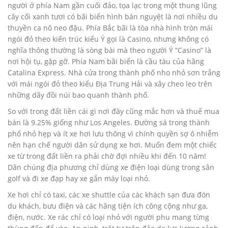
người ở phía Nam gần cuối đảo, tọa lạc trong một thung lũng
cây cối xanh tươi có bãi biển hình bán nguyệt là nơi nhiều du
thuyền ca nô neo đậu. Phía Bắc bãi là tòa nhà hình tròn mái
ngói đỏ theo kiến trúc kiểu Ý gọi là Casino, nhưng không có
nghĩa thông thường là sòng bài mà theo người Ý “Casino” là
nơi hội tụ, gặp gỡ. Phía Nam bãi biển là cầu tàu của hãng
Catalina Express. Nhà cửa trong thành phố nho nhỏ sơn trắng
với mái ngói đỏ theo kiểu Ðịa Trung Hải và xây cheo leo trên
những dãy đồi núi bao quanh thành phố.
So với trong đất liền cái gì nơi đây cũng mắc hơn và thuế mua
bán là 9.25% giống như Los Angeles. Ðường sá trong thành
phố nhỏ hẹp và ít xe hơi lưu thông vì chính quyền sợ ô nhiễm
nên hạn chế người dân sử dụng xe hơi. Muốn đem một chiếc
xe từ trong đất liền ra phải chờ đợi nhiều khi đến 10 năm!
Dân chúng địa phương chỉ dùng xe điện loại dùng trong sân
golf và đi xe đạp hay xe gắn máy loại nhỏ.
Xe hơi chỉ có taxi, các xe shuttle của các khách sạn đưa đón
du khách, bưu điện và các hãng tiện ích công cộng như ga,
điện, nước. Xe rác chỉ có loại nhỏ với người phu mang từng