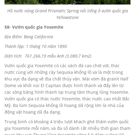
Hồ nước nóng Grand Prismatic Spring nổi tiếng ở vườn quốc gia
Yellowstone
58- Vườn quốc gia Yosemite
Địa điểm: Bang California
Thành lập: 1 tháng 10 năm 1890
Diện tích: 761.266,19 mẫu Anh (3.080,7 km2)
Vườn quốc gia Yosemite có các vách đá cao chót vót, thác
nước cùng với những cây Sequoia khổng lồ và là một trong
khu vực đa dạng về địa chất thủy văn. Mái vòm đá granit Half
Dome và khối núi El Capitan được hình thành và đẩy lên từ
các sông băng hình thành tại trung tâm thung lũng Yosemite.
Vườn quốc gia có thác nước Yosemite, thác nước cao nhất Bắc
Mỹ. Ba lùm Sequoia khổng lồ hoang dã rộng lớn là nhà của
động vật hoang dã đa dạng.
Trung bình có khoảng 4 triệu lượt khách ghé thăm vườn quốc
gia Yosemite mỗi năm, và đa số dành rất nhiều thời gian tham
quan khu vực Thung lũng Yosemite rộng 5,9 dặm vuông (15