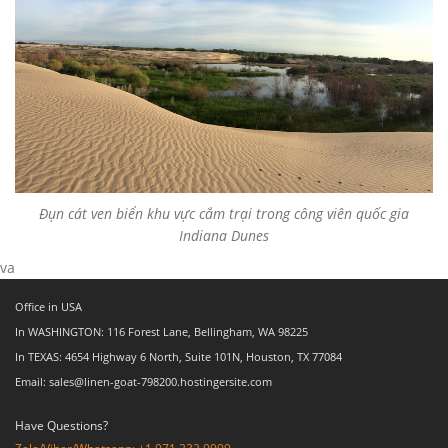
Đụn cát ven biển khu vực cắm trại trong công viên quốc gia
Indiana Dunes
va
Office in USA
In WASHINGTON: 116 Forest Lane, Bellingham, WA 98225
In TEXAS: 4654 Highway 6 North, Suite 101N, Houston, TX 77084
Email: sales@linen-goat-798200.hostingersite.com
Have Questions?