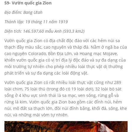
59- Vườn quốc gia Zion
Địa điểm: Bang Utah
Thành lập: 19 tháng 11 năm 1919
Diện tích: 146.597,60 mẫu Anh (593,3 km2)
Vườn quốc gia Zion có địa chất độc đáo với các hẻm núi sa
thạch đầy màu sắc, cao nguyên và tháp đá. Nằm ở ngã ba của
cao nguyên Colorado, Bồn Địa Lớn, và Hoang mạc Mojave,
khiến vườn quốc gia có vị trí địa lý độc đáo và sự đa dạng của
môi trường tự nhiên cho phép nhiều loài thực vật dị thường
phát triển và sự đa dạng các loài động vật.
Vườn quốc gia Zion có rất nhiều loài thực vật cũng như 289
loài chim, 75 loài thú (trong đó có 19 loài dơi), 32 loài bò sát
sống ở 4 khu vực sinh thái là sa mạc, ven sông, rừng gỗ và
rừng lá kim. Vườn quốc gia Zion bao gồm các đỉnh núi, hẻm
núi, mô đất sa thạch lớn, đồi núi đỉnh bằng, khối đá, sông, khe
núi, và những mái vòm tự nhiên.