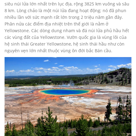
siêu núi lửa lớn nhất trên lục địa, rộng 3825 km vuông và sâu
8 km. Lòng chảo là một núi lửa đang hoạt động; nó đã phun
nhiều lần với sức mạnh rất lớn trong 2 triệu năm gần đây.
Phân nửa các điểm địa nhiệt trên thế giới là nằm ở
Yellowstone. Các dòng dung nham và đá núi lửa phủ hầu hết
các vùng đất của Yellowstone. Vườn quốc gia là vùng lõi của
hệ sinh thái Greater Yellowstone, hệ sinh thái hầu như còn
nguyên vẹn lớn nhất thuộc vùng ôn đới bắc Bán cầu.