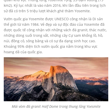
km2). Kỷ lục nhất là vào năm 2016, khi lần đầu tiên trong lịch
sử đã có trên 5 triệu lượt khách ghé thăm Yosemite.
Vườn quốc gia Yosemite được UNESCO công nhận là Di sản
thế giới từ năm 1984. Vẻ đẹp và sự độc đáo của Yosemite đã
được quốc tế công nhận với những vách đá granit, thác nước,
những dòng suối trong vắt, những cây Cự sam khổng lồ, hồ,
núi, đồng cỏ, sông băng và có sự đa dạng sinh học cao.
Khoảng 95% diện tích vườn quốc gia nằm trong khu vực
hoang dã của quốc gia.
Mái vòm đá granit Half Dome trong thung lũng Yoesmite