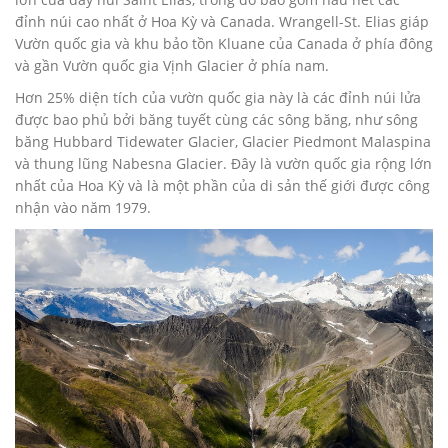
đỉnh núi cao nhất ở Hoa Kỳ và Canada. Wrangell-St. Elias giáp
Vườn quốc gia và khu bảo tồn Kluane của Canada ở phía đông
và gần Vườn quốc gia Vịnh Glacier ở phía nam.
Hơn 25% diện tích của vườn quốc gia này là các đỉnh núi lửa
được bao phủ bởi băng tuyết cùng các sông băng, như sông
băng Hubbard Tidewater Glacier, Glacier Piedmont Malaspina
và thung lũng Nabesna Glacier. Đây là vườn quốc gia rộng lớn
nhất của Hoa Kỳ và là một phần của di sản thế giới được công
nhận vào năm 1979.