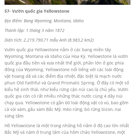
57- Vườn quốc gia Yellowstone
Địa điểm: Bang Wyoming, Montana, Idaho
Thành lập: 1 tháng 3 năm 1872
Diện tích: 2.219.790,71 mẫu Anh (8.983,2 km2)
Vườn quốc gia Yellowstone nằm ở các bang miền tây
Wyoming, Montana và Idaho của Hoa Kỳ. Yellowstone là vườn
quốc gia đầu tiên và xưa nhất thế giới, phần lớn ở góc phía
đông của Wyoming. Yellowstone nổi tiếng với các loài động
vật hoang dã và các điểm địa nhiệt, đặc biệt là mạch nước
phun Old Faithful và Grand Prismatic Spring. Ở đây có một số
kiểu hệ sinh thái, như kiểu rừng cận núi cao là chủ yếu. Vườn
quốc gia còn có rất nhiều những thác nước cùng 4 dãy núi
chạy qua. Yellowstone có gần 60 loài động vật có vú, bao gồm
cả sói xám, gấu xám Bắc Mỹ, mèo rừng, bò rừng bizon, nai
sừng tấm
Hồ Yellowstone là một trong những hồ nằm ở độ cao lớn nhất
Bắc Mỹ và năm ở trung tâm của hõm chảo Yellowstone, một