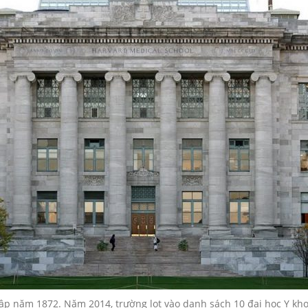
p năm 1872. Năm 2014, trường lọt vào danh sách 10 đại học Y khoa