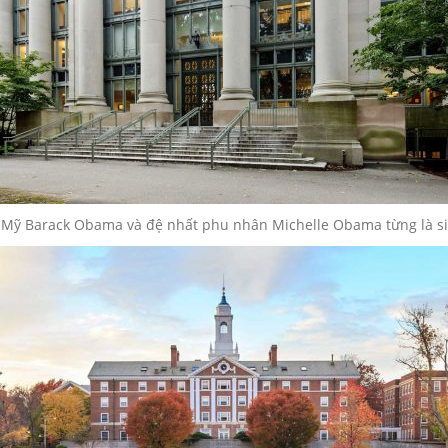
 Mỹ Barack Obama và đệ nhất phu nhân Michelle Obama từng là si