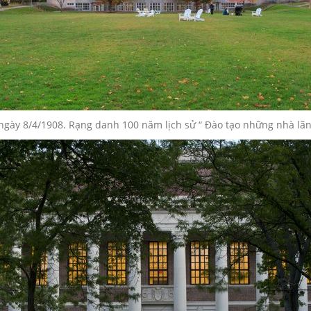
gày 8/4/1908. Rạng danh 100 năm lịch sử “ Đào tạo những nhà lãnh 