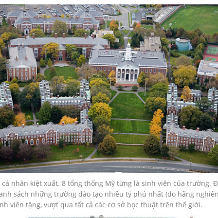
 cá nhân kiệt xuất. 8 tổng thống Mỹ từng là sinh viên của trường. Đ
danh sách những trường đào tạo nhiều tỷ phú nhất (do hãng nghiê
h viên tặng, vượt qua tất cả các cơ sở học thuật trên thế giới.