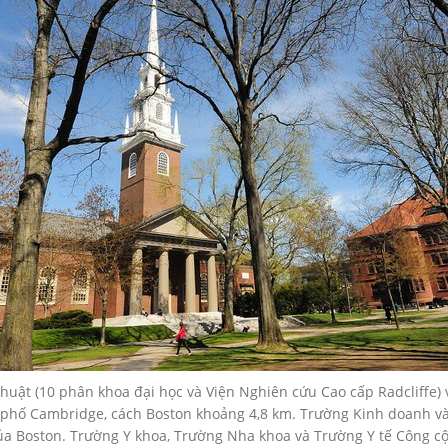
huật (10 phân khoa đại học và Viện Nghiên cứu Cao cấp Radcliffe) 
 phố Cambridge, cách Boston khoảng 4,8 km. Trường Kinh doanh và
 của Boston. Trường Y khoa, Trường Nha khoa và Trường Y tế Công