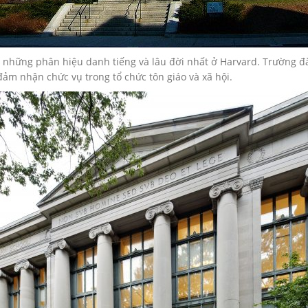
 những phân hiệu danh tiếng và lâu đời nhất ở Harvard. Trường đà
ảm nhận chức vụ trong tổ chức tôn giáo và xã hội.