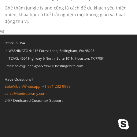
Ghé thăm Jungle Island cũng là cách để du khách yêu thiên
nhiên, khoa học có thể trải nghiệm một không gian và hoạt
động thú vị.
va
Office in USA
In WASHINGTON: 116 Forest Lane, Bellingham, WA 98225
In TEXAS: 4654 Highway 6 North, Suite 101N, Houston, TX 77084
Email: sales@linen-goat-798200.hostingersite.com
Have Questions?
Zalo/Viber/Whatsapp: +1 971 232 9999
sales@landtoursmy.com
24/7 Dedicated Customer Support