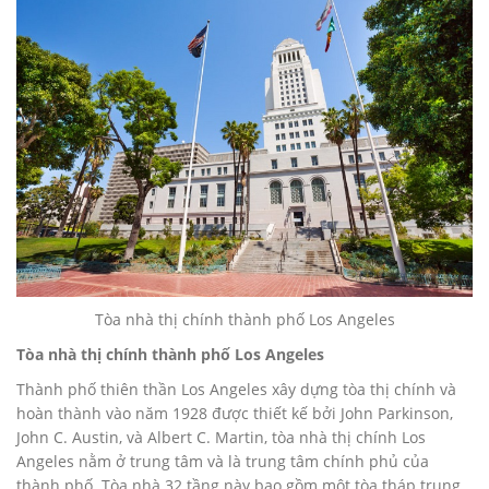
Tòa nhà thị chính thành phố Los Angeles
Tòa nhà thị chính thành phố Los Angeles
Thành phố thiên thần Los Angeles xây dựng tòa thị chính và
hoàn thành vào năm 1928 được thiết kế bởi John Parkinson,
John C. Austin, và Albert C. Martin, tòa nhà thị chính Los
Angeles nằm ở trung tâm và là trung tâm chính phủ của
thành phố. Tòa nhà 32 tầng này bao gồm một tòa tháp trung