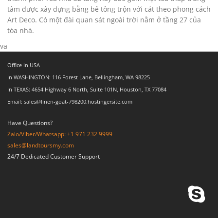
tâm được xây dựng bằng bê tông trộn với cát theo phong cách
Art Deco. Có một đài quan sát ngoài trời nằm ở tầng 27 của
tòa nhà.
va
Office in USA
In WASHINGTON: 116 Forest Lane, Bellingham, WA 98225
In TEXAS: 4654 Highway 6 North, Suite 101N, Houston, TX 77084
Email: sales@linen-goat-798200.hostingersite.com
Have Questions?
Zalo/Viber/Whatsapp: +1 971 232 9999
sales@landtoursmy.com
24/7 Dedicated Customer Support