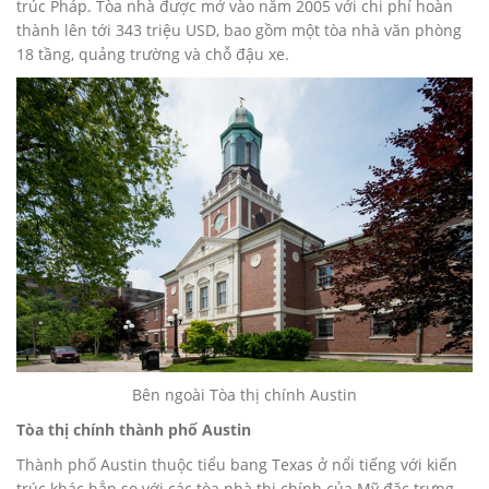
trúc Pháp. Tòa nhà được mở vào năm 2005 với chi phí hoàn
thành lên tới 343 triệu USD, bao gồm một tòa nhà văn phòng
18 tầng, quảng trường và chỗ đậu xe.
Bên ngoài Tòa thị chính Austin
Tòa thị chính thành phố Austin
Thành phố Austin thuộc tiểu bang Texas ở nổi tiếng với kiến
trúc khác hẳn so với các tòa nhà thị chính của Mỹ đặc trưng