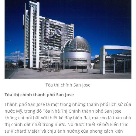
Tòa thị chính San Jose
Tòa thị chính thành phố San Jose
Thành phố San Jose là một trong những thành phố lịch sử của
nước Mỹ, trong đó Tòa Nhà Thị Chính thành phố San Jose
không chỉ nổi bật với thiết kế đầy hiện đại, mà còn là toàn nhà
thị chính đắt nhất trong nước. Nó được thiết kế bởi kiến trúc
sư Richard Meier, và chịu ảnh hưởng của phong cách kiến