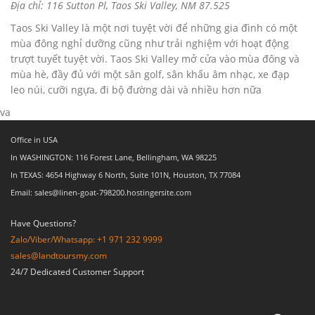
Địa chỉ: 116 Sutton Pl, Taos Ski Valley, NM 87.525
Taos Ski Valley là một nơi tuyệt vời để những gia đình có một
mùa đông nghỉ dưỡng cũng như trải nghiệm với hoạt động
trượt tuyết tuyệt vời. Taos Ski Valley mở cửa vào mùa đông và
mùa hè, đầy đủ với một sân golf, sân khấu âm nhạc, xe đạp
leo núi, cưỡi ngựa, đi bộ đường dài và nhiều hơn nữa
va
Office in USA
In WASHINGTON: 116 Forest Lane, Bellingham, WA 98225
In TEXAS: 4654 Highway 6 North, Suite 101N, Houston, TX 77084
Email: sales@linen-goat-798200.hostingersite.com
Have Questions?
Zalo/Viber/Whatsapp: +1 971 232 9999
sales@landtoursmy.com
24/7 Dedicated Customer Support