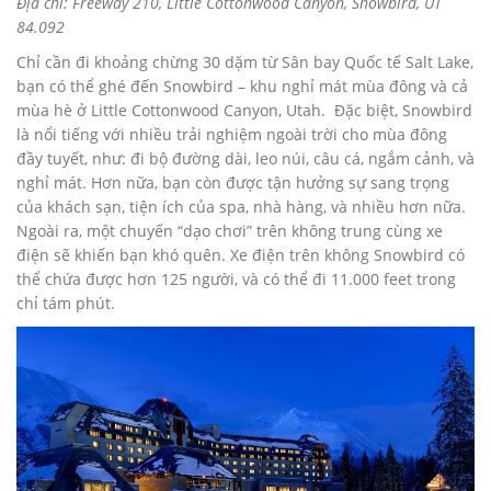
Địa chỉ: Freeway 210, Little Cottonwood Canyon, Snowbird, UT
84.092
Chỉ cần đi khoảng chừng 30 dặm từ Sân bay Quốc tế Salt Lake,
bạn có thể ghé đến Snowbird – khu nghỉ mát mùa đông và cả
mùa hè ở Little Cottonwood Canyon, Utah. Đặc biệt, Snowbird
là nổi tiếng với nhiều trải nghiệm ngoài trời cho mùa đông
đầy tuyết, như: đi bộ đường dài, leo núi, câu cá, ngắm cảnh, và
nghỉ mát. Hơn nữa, bạn còn được tận hưởng sự sang trọng
của khách sạn, tiện ích của spa, nhà hàng, và nhiều hơn nữa.
Ngoài ra, một chuyến “dạo chơi” trên không trung cùng xe
điện sẽ khiến bạn khó quên. Xe điện trên không Snowbird có
thể chứa được hơn 125 người, và có thể đi 11.000 feet trong
chỉ tám phút.