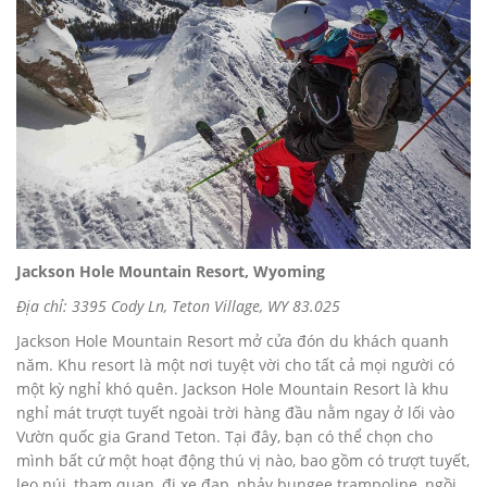
Jackson Hole Mountain Resort, Wyoming
Địa chỉ: 3395 Cody Ln, Teton Village, WY 83.025
Jackson Hole Mountain Resort mở cửa đón du khách quanh
năm. Khu resort là một nơi tuyệt vời cho tất cả mọi người có
một kỳ nghỉ khó quên. Jackson Hole Mountain Resort là khu
nghỉ mát trượt tuyết ngoài trời hàng đầu nằm ngay ở lối vào
Vườn quốc gia Grand Teton. Tại đây, bạn có thể chọn cho
mình bất cứ một hoạt động thú vị nào, bao gồm có trượt tuyết,
leo núi, tham quan, đi xe đạp, nhảy bungee trampoline, ngồi