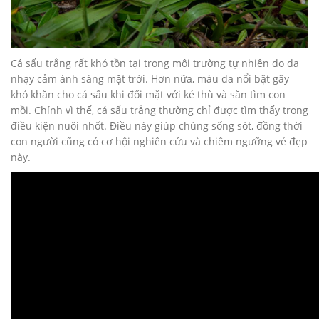
Cá sấu trắng rất khó tồn tại trong môi trường tự nhiên do da
nhạy cảm ánh sáng mặt trời. Hơn nữa, màu da nổi bật gây
khó khăn cho cá sấu khi đối mặt với kẻ thù và săn tìm con
mồi. Chính vì thế, cá sấu trắng thường chỉ được tìm thấy trong
điều kiện nuôi nhốt. Điều này giúp chúng sống sót, đồng thời
con người cũng có cơ hội nghiên cứu và chiêm ngưỡng vẻ đẹp
này.