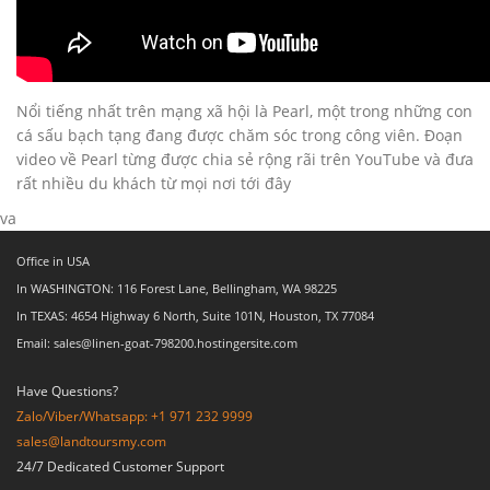
Nổi tiếng nhất trên mạng xã hội là Pearl, một trong những con
cá sấu bạch tạng đang được chăm sóc trong công viên. Đoạn
video về Pearl từng được chia sẻ rộng rãi trên YouTube và đưa
rất nhiều du khách từ mọi nơi tới đây
va
Office in USA
In WASHINGTON: 116 Forest Lane, Bellingham, WA 98225
In TEXAS: 4654 Highway 6 North, Suite 101N, Houston, TX 77084
Email: sales@linen-goat-798200.hostingersite.com
Have Questions?
Zalo/Viber/Whatsapp: +1 971 232 9999
sales@landtoursmy.com
24/7 Dedicated Customer Support