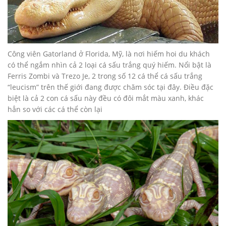
Công viên Gatorland ở Florida, Mỹ, là nơi hiếm hoi du khách
có thể ngắm nhìn cả 2 loại cá sấu trắng quý hiếm. Nổi bật là
Ferris Zombi và Trezo Je, 2 trong số 12 cá thể cá sấu trắng
“leucism” trên thế giới đang được chăm sóc tại đây. Điều đặc
biệt là cả 2 con cá sấu này đều có đôi mắt màu xanh, khác
hẳn so với các cá thể còn lại