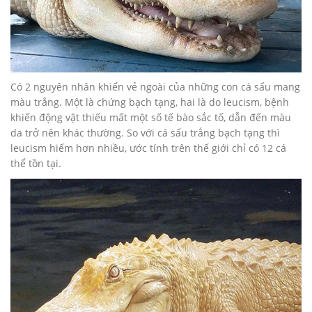
Có 2 nguyên nhân khiến vẻ ngoài của những con cá sấu mang
màu trắng. Một là chứng bạch tạng, hai là do leucism, bệnh
khiến động vật thiếu mất một số tế bào sắc tố, dẫn đến màu
da trở nên khác thường. So với cá sấu trắng bạch tạng thì
leucism hiếm hơn nhiều, ước tính trên thế giới chỉ có 12 cá
thể tồn tại.