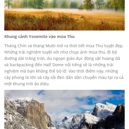
Khung cảnh Yosemite vào mùa Thu
Tháng Chín và tháng Mười mở ra thời tiết mùa Thu tuyệt đẹp.
Những trải nghiệm tuyệt vời như chụp ảnh mùa thu, đi bộ
đường dài trăng tròn, du ngoạn giáo dục động vật hoang dã
và backpacking đến Half Dome nổi tiếng sẽ là những trải
nghiệm mà bạn không thể bỏ lỡ. Vào thời điểm này, những
cây phong lá lớn và cây sồi đen dần dần chuyển màu tại ra cả
một khung trời ảo diệu.