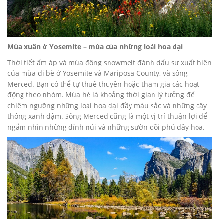
Mùa xuân ở Yosemite – mùa của những loài hoa dại
Thời tiết ấm áp và mùa đông snowmelt đánh dấu sự xuất hiện
của mùa đi bè ở Yosemite và Mariposa County, và sông
Merced. Bạn có thể tự thuê thuyền hoặc tham gia các hoạt
động theo nhóm. Mùa hè là khoảng thời gian lý tưởng để
chiêm ngưỡng những loài hoa dại đầy màu sắc và những cây
thông xanh đậm. Sông Merced cũng là một vị trí thuận lợi để
ngắm nhìn những đỉnh núi và những sườn đồi phủ đầy hoa.