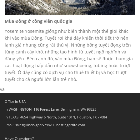
Mùa Đông ở công viên quốc gia
Yosemite Yosemite giống như biến thành một thế giới khác
khi vào mùa Đông. Tuyết rơi khá dày khiến thời tiết trở nên
lạnh giá nhưng cũng rất thú vị. Những bông tuyết đọng trên
từng cành cây khô, những tạo hình từ tuyết ngộ nghĩnh và
đáng yêu. Bên cạnh đó, vào mùa Đông, bạn sẽ được tham gia
các hoạt động hấp dẫn như snowshoeing, tubing hoặc trượt
tuyết. Ở đây cũng có dịch vụ cho thuê thiết bị và học trượt
tuyết cho cả người lớn lẫn trẻ nhỏ.
va
Office in USA
In WASHINGTON: 116 Forest Lane, Bellingham, WA 98225
In TEXAS: 4654 Highway 6 North, Suite 101N, Houston, TX 77084
Email: sales@linen-goat-798200.hostingersite.com
Have Questions?