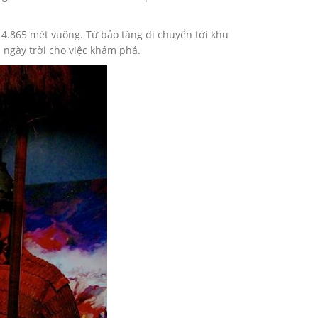
 14.865 mét vuông. Từ bảo tàng di chuyển tới khu
 ngày trời cho việc khám phá.