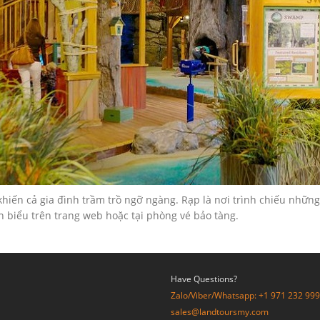
iến cả gia đình trầm trồ ngỡ ngàng. Rạp là nơi trình chiếu những
n biểu trên trang web hoặc tại phòng vé bảo tàng.
Have Questions?
Zalo/Viber/Whatsapp: +1 971 232 99
sales@landtoursmy.com