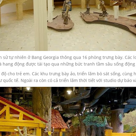
ch sử tự nhiên ở Bang Georgia thông qua 16 phòng trưng bày. Các l
và hang động được tái tạo qua những bức tranh tầm sâu sống động 
 độ cho trẻ em. Các khu trưng bày ảo, triển lãm bò sát sống, cùng
uốc tế. Ngoài ra còn có cả triển lãm thời tiết với studio dự báo và 