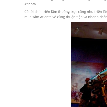
Atlanta.
Có tới chín triển lãm thường trực cũng như triển l
mua sắm Atlanta vô cùng thuận tiện và nhanh chóng