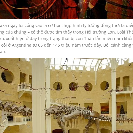
a ngay lối cổng vào là cơ hội chụp hình lý tưởng đồng thời là điể
ơng của chúng – có thể được tìm thấy trong Hội trường Lớn. Loài Th
õ, xuất hiện ở đây trong trạng thái bị con Thằn lằn miền nam khổn
cỗi ở Argentina từ 65 đến 145 triệu năm trước đây. Bối cảnh càng 
ao.