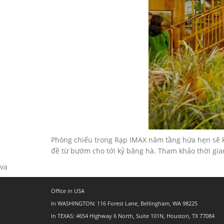
Phòng chiếu trong Rạp IMAX năm tầng hứa hẹn sẽ kh
đề từ bướm cho tới kỷ băng hà. Tham khảo thời gia
va
Office in USA
In WASHINGTON: 116 Forest Lane, Bellingham, WA 98225
In TEXAS: 4654 Highway 6 North, Suite 101N, Houston, TX 77084