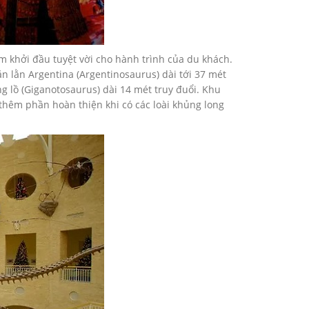
m khởi đầu tuyệt vời cho hành trình của du khách.
ằn lằn Argentina (Argentinosaurus) dài tới 37 mét
g lồ (Giganotosaurus) dài 14 mét truy đuổi. Khu
thêm phần hoàn thiện khi có các loài khủng long