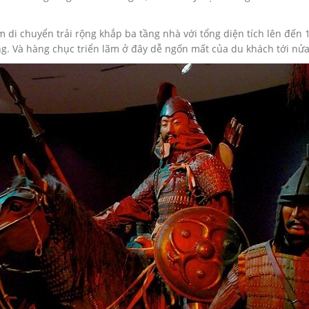
ãm di chuyển trải rộng khắp ba tầng nhà với tổng diện tích lên đến
. Và hàng chục triển lãm ở đây dễ ngốn mất của du khách tới nửa