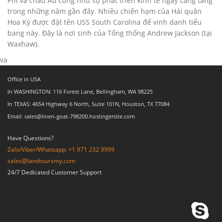
Phi và châu Âu cũng như sự phát triển kinh tế ngày càng tăng
trong những năm gần đây. Nhiều chiến hạm của Hải quân
Hoa Kỳ được đặt tên USS South Carolina để vinh danh tiểu
bang này. Ðây là nơi sinh của Tổng thống Andrew Jackson (tại
Waxhaw).
va
Office in USA
In WASHINGTON: 116 Forest Lane, Bellingham, WA 98225
In TEXAS: 4654 Highway 6 North, Suite 101N, Houston, TX 77084
Email: sales@linen-goat-798200.hostingersite.com
Have Questions?
Zalo/Viber/Whatsapp: +1 971 232 9999
sales@landtoursmy.com
24/7 Dedicated Customer Support