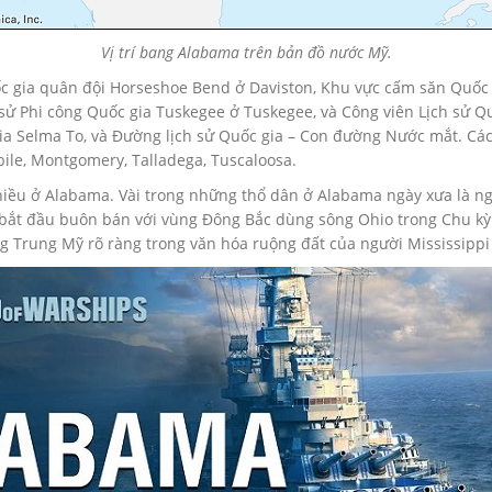
Vị trí bang Alabama trên bản đồ nước Mỹ.
gia quân đội Horseshoe Bend ở Daviston, Khu vực cấm săn Quốc gia
h sử Phi công Quốc gia Tuskegee ở Tuskegee, và Công viên Lịch sử 
gia Selma To, và Đường lịch sử Quốc gia – Con đường Nước mắt. C
bile, Montgomery, Talladega, Tuscaloosa.
iều ở Alabama. Vài trong những thổ dân ở Alabama ngày xưa là ng
n bắt đầu buôn bán với vùng Đông Bắc dùng sông Ohio trong Chu kỳ
Trung Mỹ rõ ràng trong văn hóa ruộng đất của người Mississippi 