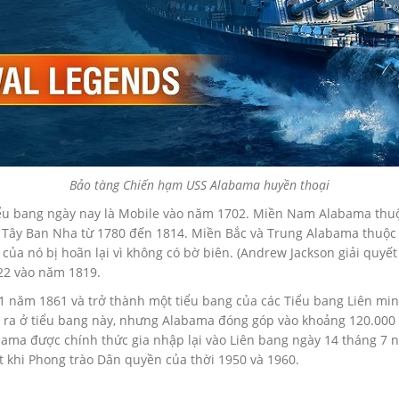
Bảo tàng Chiến hạm USS Alabama huyền thoại
iểu bang ngày nay là Mobile vào năm 1702. Miền Nam Alabama thuộ
a Tây Ban Nha từ 1780 đến 1814. Miền Bắc và Trung Alabama thuộc
 của nó bị hoãn lại vì không có bờ biên. (Andrew Jackson giải quy
22 vào năm 1819.
1 năm 1861 và trở thành một tiểu bang của các Tiểu bang Liên mi
ra ở tiểu bang này, nhưng Alabama đóng góp vào khoảng 120.000 lí
bama được chính thức gia nhập lại vào Liên bang ngày 14 tháng 7 
t khi Phong trào Dân quyền của thời 1950 và 1960.