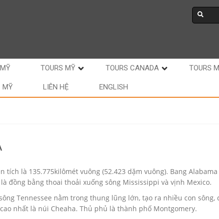
 MỸ
TOURS MỸ
TOURS CANADA
TOURS 
C MỸ
LIÊN HỆ
ENGLISH
A
ện tích là 135.775kilômét vuông (52.423 dặm vuông). Bang Alabam
là đồng bằng thoai thoải xuống sông Mississippi và vịnh Mexico.
ông Tennessee nằm trong thung lũng lớn, tạo ra nhiều con sông, dò
 cao nhất là núi Cheaha. Thủ phủ là thành phố Montgomery.