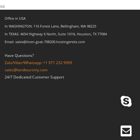
va
Office in USA
In WASHINGTON: 116 Forest Lane, Bellingham, WA 98225
In TEXAS: 4654 Highway 6 North, Suite 101N, Houston, TX 77084
Email: sales@linen-goat-798200.hostingersite.com
Have Questions?
Zalo/Viber/Whatsapp: +1 971 232 9999
sales@landtoursmy.com
24/7 Dedicated Customer Support