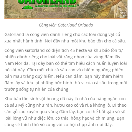
Công viên Gatorland Orlando
Gatorland là công viên dành riêng cho các loài động vật cổ
xưa nhất hành tinh. Nơi đây như một khu bảo tồn cho cá sấu.
Công viên Gatorland có diện tích 45 hecta và khu bảo tồn tự
nhiên dành riêng cho loài vật răng nhọn của vùng đầm lầy
Nam Florida. Tại đây bạn có thể tìm hiểu cách huấn luyện loài
bò sát này. Cầm một chú cá sấu con và chiêm ngưỡng phiên
bản màu trắng quý hiếm. Nếu can đảm, bạn hãy thám hiểm
đầm lầy và lưu lại những bức hình thú vị của cá sấu trong môi
trường sống tự nhiên của chúng.
Khu bảo tồn sinh vật hoang dã này là nhà của hàng ngàn con
cá sấu Mỹ cũng như rắn, hươu cao cổ và rùa khổng lồ. Đi theo
sàn gỗ cao xuyên qua vùng đầm lầy, bạn có thể bắt gặp vô số
loài lông vũ như diệc lớn, cỏ thìa, hồng hạc và chim ưng. Bạn
cũng sẽ thích thú vô cùng với cơ hội chụp ảnh nơi đây.