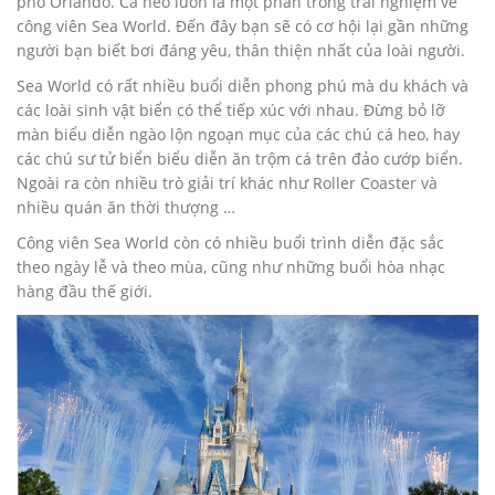
phố Orlando. Cá heo luôn là một phần trong trải nghiệm về
công viên Sea World. Đến đây bạn sẽ có cơ hội lại gần những
người bạn biết bơi đáng yêu, thân thiện nhất của loài người.
Sea World có rất nhiều buổi diễn phong phú mà du khách và
các loài sinh vật biển có thể tiếp xúc với nhau. Đừng bỏ lỡ
màn biểu diễn ngào lộn ngoạn mục của các chú cá heo, hay
các chú sư tử biển biểu diễn ăn trộm cá trên đảo cướp biển.
Ngoài ra còn nhiều trò giải trí khác như Roller Coaster và
nhiều quán ăn thời thượng …
Công viên Sea World còn có nhiều buổi trình diễn đặc sắc
theo ngày lễ và theo mùa, cũng như những buổi hòa nhạc
hàng đầu thế giới.