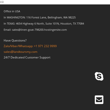
va
Office in USA
In WASHINGTON: 116 Forest Lane, Bellingham, WA 98225
In TEXAS: 4654 Highway 6 North, Suite 101N, Houston, TX 77084
Email: sales@linen-goat-798200.hostingersite.com
Have Questions?
Zalo/Viber/Whatsapp: +1 971 232 9999
sales@landtoursmy.com
24/7 Dedicated Customer Support