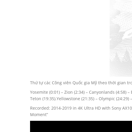
Thứ tự các Công viên Quốc gia Mỹ theo thời gian tr
Yosemite (0:01) – Zion (2:34) – Canyonlands (4:58) –
Teton (19:35).Yellowstone (21:35) – Olympic (24:29) 
Recorded: 2014-2019 in 4K Ultra HD with Sony AX100
Moment”