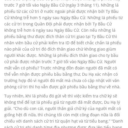
trước 7 giờ tối vào Ngày Bầu Cử (ngày 3 tháng 11). Những lá
phiếu từ các cử tri ở nước ngoài phải được nhận bởi Ty Bầu
Cử không trễ hơn 5 ngày sau Ngày Bầu Cử. Những lá phiếu từ
các cử tri trong Quân Đội phải được nhận bởi Ty Bầu Cử
không trễ hơn 6 ngày sau Ngày Bầu Cử. Còn nếu những lá
phiếu bằng thư được đích thân cử tri giao tại Ty Bầu Cử thì
nhân viên bầu cử phải kiểm tra ID để biết chắc chắn lá phiếu
nào phải của cử tri đó đích thân giao chứ không giao giùm
người khác được. Những lá phiếu đích thân giao cho ty bầu
cử phải được nhận trước 7 giờ tối vào Ngày Bầu Cử. Người
mất vẫn có phiếu? Trước những đồn đoán người đã mất có
thể vẫn nhận được phiếu bầu bằng thư, Du Hạ xác nhận có
trường hợp đó vì người đó mất mà chưa có cập nhật với văn
phòng cử tri thì họ vẫn được gửi phiếu bầu bằng thư về nhà.
Tuy nhiên, khi lá phiếu đó gửi về thì việc kiểm tra chữ ký sẽ
không thể để lọt lá phiếu giả từ người đã mất được, Du Hạ lý
giải. “Cho dù con cái, người thân giả chữ ký của người mất có
giống hệt đi nữa, thì chúng tôi còn một công đoạn nữa là đối
chiếu với danh sách cử tri từ quận hạt và từ tiểu bang.” “Danh
sách cử tri ghi danh từng địa phương được đưa lên tiểu bang