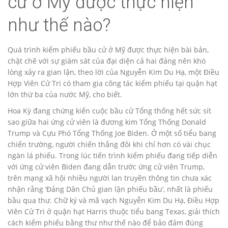
cử ở Mỹ được thực hiện
như thế nào?
Quá trình kiểm phiếu bầu cử ở Mỹ được thực hiện bài bản,
chặt chẽ với sự giám sát của đại diện cả hai đảng nên khó
lòng xảy ra gian lận, theo lời của Nguyễn Kim Du Hạ, một Điều
Hợp Viên Cử Tri có tham gia công tác kiểm phiếu tại quận hạt
lớn thứ ba của nước Mỹ, cho biết.
Hoa Kỳ đang chứng kiến cuộc bầu cử Tổng thống hết sức sít
sao giữa hai ứng cử viên là đương kim Tổng Thống Donald
Trump và Cựu Phó Tổng Thống Joe Biden. Ở một số tiểu bang
chiến trường, người chiến thắng đôi khi chỉ hơn có vài chục
ngàn lá phiếu. Trong lúc tiến trình kiểm phiếu đang tiếp diễn
với ứng cử viên Biden đang dẫn trước ứng cử viên Trump,
trên mạng xã hội nhiều người lan truyền thông tin chưa xác
nhận rằng ‘Đảng Dân Chủ gian lận phiếu bầu’, nhất là phiếu
bầu qua thư. Chữ ký và mã vạch Nguyễn Kim Du Hạ, Điều Hợp
Viên Cử Tri ở quận hạt Harris thuộc tiểu bang Texas, giải thích
cách kiểm phiếu bằng thư như thế nào để bảo đảm đúng