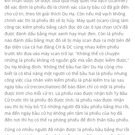
khi nhận được sẽ được đưa qua máy quét mã vạch (scanner)
để xác định lá phiếu đó là chính xác của ty bầu cử đã gửi đến
cho cử tri, theo lời giải thích Du Hạ. Còn nếu mã vạch không
chính xác thì lá phiếu đó sẽ bị hủy. Máy quét (scan) cũng làm
công tác kiểm phiếu bằng cách đọc dò các ô lựa chọn UCV đã
được đánh dấu bằng mực xanh hay mực đen. Còn lá phiếu
nào đánh dấu bằng mực đỏ sẽ bị máy scan đưa ra một bên để
đại diện của cả hai đảng CH & DC cùng nhau kiểm phiếu
trước khi đưa vào máy scan trở lại. “Không thể có chuyện
những lá phiếu không rõ nguồn gốc mà vẫn được kiểm được,”
Du Hạ khẳng định. ‘Không thể bầu hai lần’ Du Hạ cũng cho
biết là có khả năng một người có thể bầu hai lá phiếu nhưng
công việc của nhân viên kiểm phiếu là phải kiểm tra lại sau
ngày bầu cử (reconciliation) để bảo đảm chỉ có một lá phiếu
được tính cho mỗi cử tri. Lá phiếu nào được nhận bởi Ty Bầu
Cử trước thì lá phiếu đó được tính, lá phiếu nào được nhận
sau thì bị hủy bỏ.“Có những người đã bầu phiếu bằng thư rồi,
mà đến ngày bầu cử họ không yên tâm lá phiếu của họ đã
đến nơi thì họ có thể ra phòng phiếu để đích thân bầu phiếu.
Cũng có nhiều người đã nhận được lá phiếu bầu bằng thư rồi