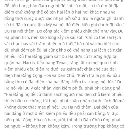
để tiểu bang bảo đảm người đó chỉ có một, cư trú ở một địa
điểm chứ không thể có tên hai lần ở hai nơi khác nhau và
đồng thời cũng được xác nhận bởi sở di trú là người ghi danh
cử tri đã có quốc tịch Mỹ và hội đủ điều kiện ghi danh đi bầu,”
Du Hạ nói thêm. Do công tác kiểm phiếu chặt chẽ như vậy, Du
Hạ phân tích, nên khó lòng xảy ra sai sót. “Chỉ có thể sai lệch
vài chục hay vài trăm phiếu mà thôi,” bà nói và cho biết cho
dù phải đếm phiếu lại cũng khó có khả năng sai lệch cả ngàn
phiếu. ‘Đủ hai Đảng giám sát’ Du Hạ đơn cử trường hợp tại
quận hạt Harris, tiểu bang Texas, rằng tất cả mọi quá trình
kiểm phiếu đều diễn ra dưới sự giám sát chặt chẽ của đại
diện hai Đảng Cộng Hòa và Dân Chủ. “Kiểm tra lá phiếu bầu
bằng thư có đại diện của hai đảng kiểm tra cùng một lúc,” Du
Hạ nói và lưu ý các nhân viên kiểm phiếu phải phi đảng phái.
“Hai Đảng họ đề cử danh sách người nào đến chỗ kiểm phiếu
thì ty bầu cử chúng tôi buộc phải chấp nhận danh sách đó mà
không được thắc mắc gì hết,” Du Hạ nói thêm. Đại diện của
hai đảng ở một điểm kiểm phiếu đều phải cân bằng. Ví dụ:
nếu phía Cộng Hòa có ba người, thì phía Dân Chủ cũng phải
ba người – không hơn không kém. Trong trường hợp không có