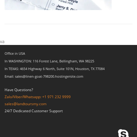
va
Office in USA
In WASHINGTON: 116 Forest Lane, Bellingham, WA 98225
In TEXAS: 4654 Highway 6 North, Suite 101N, Houston, TX 77084
Email: sales@linen-goat-798200.hostingersite.com
Have Questions?
Zalo/Viber/Whatsapp: +1 971 232 9999
sales@landtoursmy.com
24/7 Dedicated Customer Support