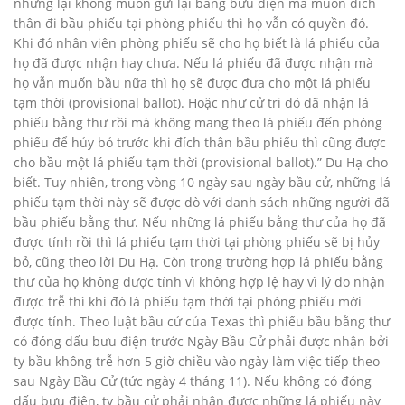
nhưng lại không muốn gửi lại bằng bưu điện mà muốn đích
thân đi bầu phiếu tại phòng phiếu thì họ vẫn có quyền đó.
Khi đó nhân viên phòng phiếu sẽ cho họ biết là lá phiếu của
họ đã được nhận hay chưa. Nếu lá phiếu đã được nhận mà
họ vẫn muốn bầu nữa thì họ sẽ được đưa cho một lá phiếu
tạm thời (provisional ballot). Hoặc như cử tri đó đã nhận lá
phiếu bằng thư rồi mà không mang theo lá phiếu đến phòng
phiếu để hủy bỏ trước khi đích thân bầu phiếu thì cũng được
cho bầu một lá phiếu tạm thời (provisional ballot).” Du Hạ cho
biết. Tuy nhiên, trong vòng 10 ngày sau ngày bầu cử, những lá
phiếu tạm thời này sẽ được dò với danh sách những người đã
bầu phiếu bằng thư. Nếu những lá phiếu bằng thư của họ đã
được tính rồi thì lá phiếu tạm thời tại phòng phiếu sẽ bị hủy
bỏ, cũng theo lời Du Hạ. Còn trong trường hợp lá phiếu bằng
thư của họ không được tính vì không hợp lệ hay vì lý do nhận
được trễ thì khi đó lá phiếu tạm thời tại phòng phiếu mới
được tính. Theo luật bầu cử của Texas thì phiếu bầu bằng thư
có đóng dấu bưu điện trước Ngày Bầu Cử phải được nhận bởi
ty bầu không trễ hơn 5 giờ chiều vào ngày làm việc tiếp theo
sau Ngày Bầu Cử (tức ngày 4 tháng 11). Nếu không có đóng
dấu bưu điện, ty bầu cử phải nhận được những lá phiếu này