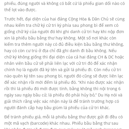
phiếu, đúng người và không có bất cứ lá phiếu gian dối nào có
thể lọt vào được.
Trước hết, đại diện của hai đảng Cộng Hòa & Dân Chủ sẽ cùng
nhau kiểm tra chữ ký cử tri ký phía sau phong bì để xem có
giống chữ ký của người đó khi ghi danh cử tri hay khi nộp đơn
xin lá phiếu bầu bằng thư hay không. Một số nơi khác còn
kiểm tra thêm người này có đủ điều kiện bầu bằng thư không,
hay có còn cư trú ở địa chỉ đã ghi danh đi bầu không. Nếu
chữ ký không giống thì đại diện của cả hai đảng CH & DC hoặc
nhân viên bầu cử sẽ phải liên lạc với cử tri đó để xác nhận
chính họ là người đã ký tên và gửi lá phiếu đi. Còn nếu cử tri
nào quên ký tên sau phong bì, người đó cũng sẽ được liên lạc
để xác nhận rồi mới đếm lá phiếu đó. “Khi nào được xác nhận
rồi thì lá phiếu đó mới được tính, bằng không thì nội trong 6
ngày sau ngày bầu cử, lá phiếu đó phải hủy bỏ,” Du Hạ nói và
giải thích rằng việc xác nhận này là để tránh trường hợp có
người đánh cắp hay bầu giùm lá phiếu của cử tri khác.
Để tránh phiếu giả, mỗi lá phiếu bằng thư được gửi đi đều có
một mã vạch (barcode) khác nhau. Phiếu bầu bằng thư sau