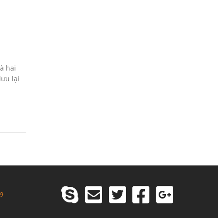
à hai
ưu lại
99