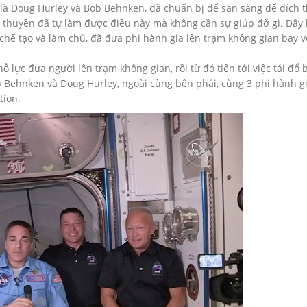
là Doug Hurley và Bob Behnken, đã chuẩn bị để sẵn sàng để đích t
 thuyền đã tự làm được điều này mà không cần sự giúp đỡ gì. Đây 
 chế tạo và làm chủ, đã đưa phi hành gia lên trạm không gian bay 
 lực đưa người lên trạm không gian, rồi từ đó tiến tới việc tái đổ 
b Behnken và Doug Hurley, ngoài cùng bên phải, cùng 3 phi hành g
tion.