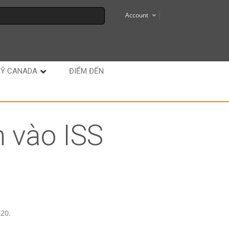
Account
MỸ CANADA
ĐIỂM ĐẾN
n vào ISS
20.