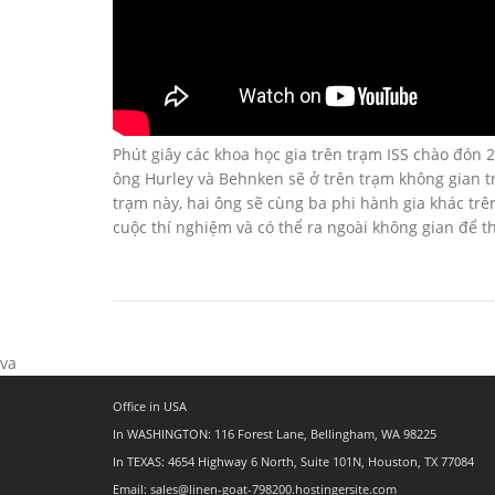
Phút giây các khoa học gia trên trạm ISS chào đón 
ông Hurley và Behnken sẽ ở trên trạm không gian tro
trạm này, hai ông sẽ cùng ba phi hành gia khác tr
cuộc thí nghiệm và có thể ra ngoài không gian để th
va
Office in USA
In WASHINGTON: 116 Forest Lane, Bellingham, WA 98225
In TEXAS: 4654 Highway 6 North, Suite 101N, Houston, TX 77084
Email: sales@linen-goat-798200.hostingersite.com