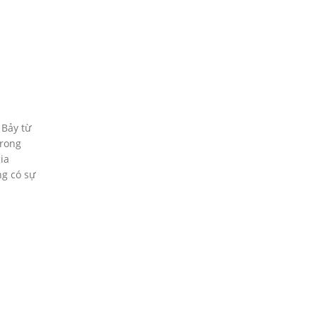
 Bảy từ
trong
ia
ng có sự