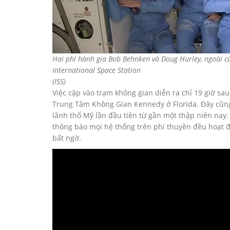
Hai phi hành gia Bob Behnken và Doug Hurley, ngoài c
International Space Station
(ISS)
Việc cặp vào trạm không gian diễn ra chỉ 19 giờ sa
Trung Tâm Không Gian Kennedy ở Florida. Đây cũng
lãnh thổ Mỹ lần đầu tiên từ gần một thập niên nay. 
thông báo mọi hệ thống trên phi thuyền đều hoạt đ
bất ngờ.