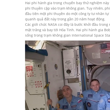
Hai phi hành gia trong chuyến bay thử nghiệm này 
phi thuyền cặp vào trạm không gian. Tuy nhiên, phi
đầu tiên một phi thuyền do một công ty tư nhân tự
quanh quả đất này trong gần 20 năm hoạt động.
Các giới chức NASA coi đây là bước khởi đầu trong nỗ
mặt trăng và bay tới Hỏa Tinh. Hai phi hành gia Bo
sống trong trạm không gian International Space Sta