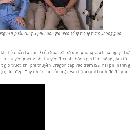
ùng bên phải,
cùng 3 phi hành gia hiện sống trong trạm không gian
u khi hỏa tiễn Falcon 9 của SpaceX rời dàn phóng vào trưa ngày Thứ
 là chuyến phóng phi thuyền đưa phi hành gia lên không gian từ 
Ít giờ trước khi phi thuyền Dragon cặp vào trạm ISS, hai phi hành g
ộng tốt đẹp. Tuy nhiên, họ vẫn mặc vào bộ áo phi hành để đề phò