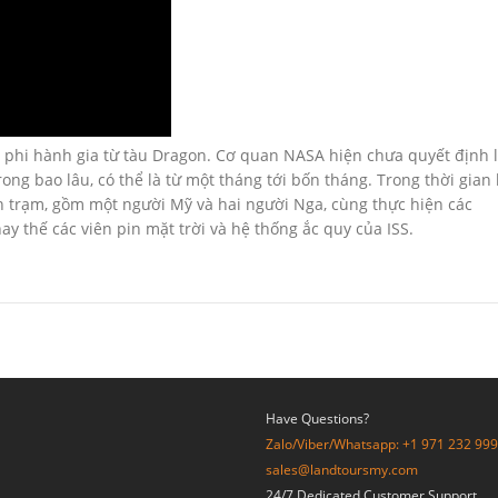
2 phi hành gia từ tàu Dragon. Cơ quan NASA hiện chưa quyết định l
ng bao lâu, có thể là từ một tháng tới bốn tháng. Trong thời gian l
ên trạm, gồm một người Mỹ và hai người Nga, cùng thực hiện các
ay thế các viên pin mặt trời và hệ thống ắc quy của ISS.
Have Questions?
Zalo/Viber/Whatsapp: +1 971 232 99
sales@landtoursmy.com
24/7 Dedicated Customer Support