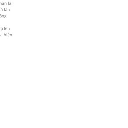
hân lái
là lần
vòng
bộ lên
ia hiện