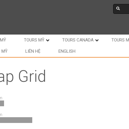
 MỸ
TOURS MỸ
TOURS CANADA
TOURS 
C MỸ
LIÊN HỆ
ENGLISH
ap Grid
n
n