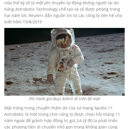
nửa thế kỷ sẽ là một phi thuyền tự động không người lái do
hãng Astrobotic Technology chế tạo và sẽ được phóng trong
hai năm tới, Reuters dẫn nguồn tin từ các công ty liên hệ cho
biết hôm 19/8/2019
Phi hành gia Buzz Aldrin đi trên bề mặt
Mặt trăng trong chuyến thăm dò của sứ mạng Apollo 11.
Astrobotic là một trong chín công ty được chọn hồi tháng 11
năm ngoái để giành hợp đồng trị giá 2,6 tỷ đô la phát triển
các phương tiện di chuyển nhỏ gọn trong không gian cùng