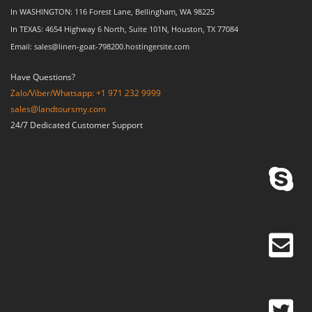
In WASHINGTON: 116 Forest Lane, Bellingham, WA 98225
In TEXAS: 4654 Highway 6 North, Suite 101N, Houston, TX 77084
Email: sales@linen-goat-798200.hostingersite.com
Have Questions?
Zalo/Viber/Whatsapp: +1 971 232 9999
sales@landtoursmy.com
24/7 Dedicated Customer Support