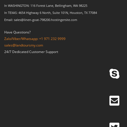
In WASHINGTON: 116 Forest Lane, Bellingham, WA 98225
In TEXAS: 4654 Highway 6 North, Suite 101N, Houston, TX 77084
Email: sales@linen-goat-798200.hostingersite.com
Have Questions?
Zalo/Viber/Whatsapp: +1 971 232 9999
sales@landtoursmy.com
24/7 Dedicated Customer Support