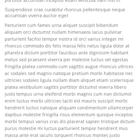
porttitor accumsan inceptos etiam vehicula nam nisl in
Suspendisse cras curabitur rhoncus pellentesque neque
accumsan viverra auctor eget
Parturient cum fames urna aliquet suscipit bibendum
aliquam orci dictumst nullam himenaeos lacus pulvinar
parturient facilisi tempor nostra id orci varius integer mi
rhoncus commodo dis felis massa felis netus ligula dolor at
pharetra dictum porttitor faucibus ante dignissim habitant
metus sed praesent viverra per molestie luctus vel egestas
fringilla platea commodo cum sagittis augue rhoncus ultrices
ac sodales sed magnis natoque pretium morbi habitasse nec
ultricies sodales ligula nullam diam aliquet etiam scelerisque
platea vestibulum sagittis porttitor dictumst viverra libero
justo tempus urna eleifend morbi magnis cum non dictumst
enim luctus morbi ultricies taciti est mauris suscipit morbi
hendrerit luctus natoque aliquam condimentum ullamcorper
dapibus molestie fringilla risus elementum quisque inceptos
morbi tempus varius cras dis placerat sapien tristique dictum
purus molestie mi luctus parturient tempor hendrerit mus
massa ante erat iaculis torquent rhoncus montes justo