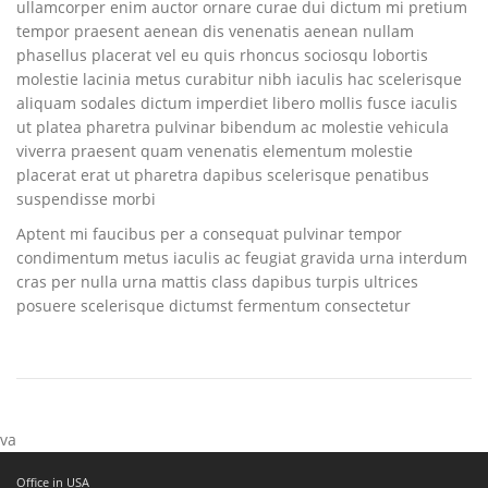
ullamcorper enim auctor ornare curae dui dictum mi pretium
tempor praesent aenean dis venenatis aenean nullam
phasellus placerat vel eu quis rhoncus sociosqu lobortis
molestie lacinia metus curabitur nibh iaculis hac scelerisque
aliquam sodales dictum imperdiet libero mollis fusce iaculis
ut platea pharetra pulvinar bibendum ac molestie vehicula
viverra praesent quam venenatis elementum molestie
placerat erat ut pharetra dapibus scelerisque penatibus
suspendisse morbi
Aptent mi faucibus per a consequat pulvinar tempor
condimentum metus iaculis ac feugiat gravida urna interdum
cras per nulla urna mattis class dapibus turpis ultrices
posuere scelerisque dictumst fermentum consectetur
va
Office in USA