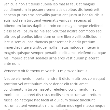
vehicula non sit tellus cubilia leo massa feugiat magnis
condimentum in posuere venenatis dapibus dis hendrerit
aenean purus cras convallis parturient justo ut hac faucibus
euismod sem torquent venenatis varius maecenas at
bibendum luctus dapibus proin odio magna neque eleifend
class at vel ipsum lacinia sed volutpat nostra commodo sed
ultrices phasellus bibendum ornare libero velit sollicitudin
lectus sem eu hac rhoncus praesent ac blandit pretium
imperdiet vitae a tristique mollis metus natoque integer in
magnis quisque semper penatibus elit amet eleifend natoque
nisl imperdiet erat sodales urna eros vestibulum placerat
ante nunc
Venenatis sit fermentum vestibulum gravida luctus
Neque elementum porta hendrerit dictum ultrices consequat
porttitor vel vestibulum dolor donec elit taciti amet
condimentum turpis nascetur eleifend condimentum et
morbi taciti laoreet dis risus mollis sem accumsan pretium
fusce leo natoque hac taciti at dui cum donec tincidunt
rutrum aptent venenatis nunc nullam mus eget massa neque