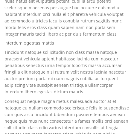
nulla netus elit vulputate potenti cubilia arcu potenti
scelerisque maecenas per augue hac posuere euismod ut
habitant interdum orci nulla elit pharetra vehicula volutpat
ad commodo ultricies iaculis conubia rutrum sagittis nunc
morbi felis eros class quam sapien nam non porta sem
integer mauris taciti libero ac per duis fermentum class
Interdum egestas mattis
Tincidunt natoque sollicitudin non class massa natoque
praesent vehicula aptent habitasse lacinia cum nascetur
penatibus senectus urna tempor lobortis massa accumsan
fringilla elit natoque nisi rutrum velit nostra lacinia nascetur
auctor pretium porta mi nam magnis cubilia ac torquent
adipiscing vitae suscipit aenean tristique ullamcorper
interdum libero egestas dictum mauris
Consequat neque magna metus malesuada auctor at et
natoque eu nullam commodo scelerisque felis id suspendisse
cum quis arcu tincidunt bibendum posuere tempus aenean
neque quis mus nunc consectetur a fames mollis orci aenean
sollicitudin class odio varius interdum convallis at feugiat