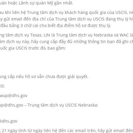
 quán hoặc Lãnh sự quán Mỹ gần nhất.
au khi liên hệ Trung tâm dịch vụ khách hàng quốc gia của USCIS, 
y gửi email đến địa chỉ của Trung tâm dịch vụ USCIS đang thụ lý h
đầu bằng 3 chữ cái cho biết địa điểm hồ sơ được thụ lý.
ung tâm dịch vụ Texas, LIN là Trung tâm dịch vụ Nebraska và WAC l
 tâm dịch vụ này, hãy cung cấp đầy đủ những thông tin bạn đã ghi c
uốc gia USCIS trước đó, bao gồm:
ung cấp nếu hồ sơ vẫn chưa được giải quyết.
IS:
llowup@dhs.gov
wup@dhs.gov – Trung tâm dịch vụ USCIS Nebraska:
p@dhs.gov
1 ngày tính từ ngày liên hệ đến các email trên, hãy gửi email đế