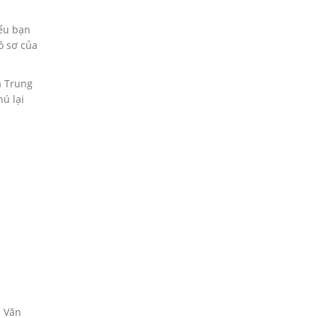
nếu bạn
ồ sơ của
à Trung
hú lại
n Văn