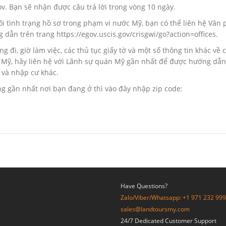
. Bạn sẽ nhận được câu trả lời trong vòng 10 ngày.
õi tình trạng hồ sơ trong phạm vi nước Mỹ, bạn có thể liên hệ Văn
ẫn trên trang https://egov.uscis.gov/crisgwi/go?action=offices.
 đi, giờ làm việc, các thủ tục giấy tờ và một số thông tin khác về 
 Mỹ, hãy liên hệ với Lãnh sự quán Mỹ gần nhất để được hướng dẫ
c và nhập cư khác.
 gần nhất nơi bạn đang ở thì vào đây nhập zip code:
Have Questions?
Zalo/Viber/Whatsapp: +1 971 232 99
sales@landtoursmy.com
24/7 Dedicated Customer Support