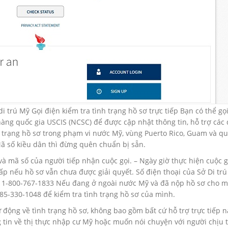
i trú Mỹ Gọi điện kiểm tra tình trạng hồ sơ trực tiếp Bạn có thể gọ
ng quốc gia USCIS (NCSC) để được cập nhật thông tin, hỗ trợ các 
nh trạng hồ sơ trong phạm vi nước Mỹ, vùng Puerto Rico, Guam và q
ã số kiều dân thì đừng quên chuẩn bị sẵn.
 và mã số của người tiếp nhận cuộc gọi. – Ngày giờ thực hiện cuộc g
p nếu hồ sơ vẫn chưa được giải quyết. Số điện thoại của Sở Di trú
: 1-800-767-1833 Nếu đang ở ngoài nước Mỹ và đã nộp hồ sơ cho m
785-330-1048 để kiểm tra tình trạng hồ sơ của mình.
 động về tình trạng hồ sơ, không bao gồm bất cứ hỗ trợ trực tiếp n
tin về thị thực nhập cư Mỹ hoặc muốn nói chuyện với người chịu 