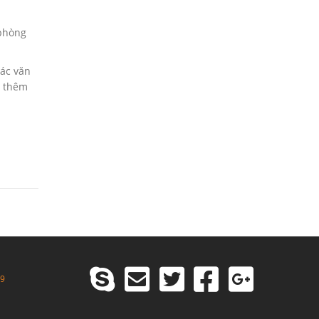
 phòng
các văn
n thêm
99