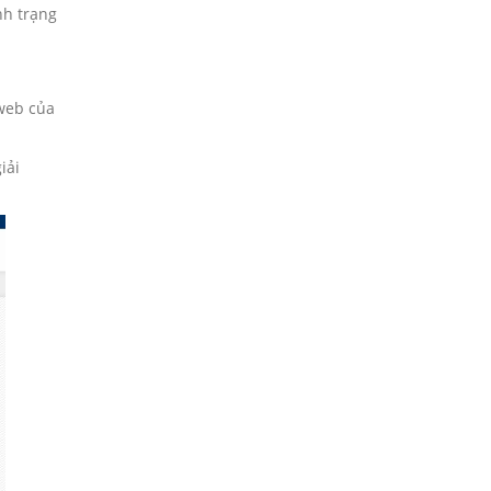
nh trạng
 web của
iải