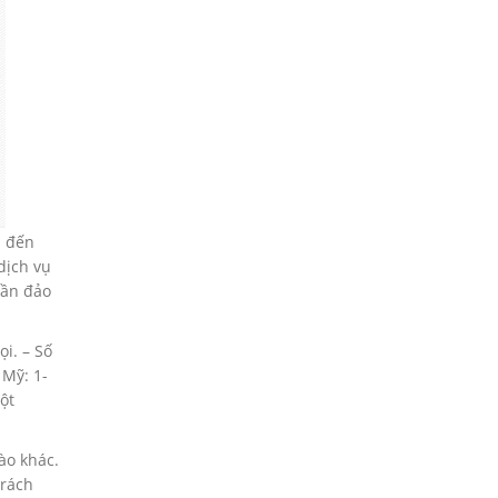
i đến
dịch vụ
uần đảo
ọi. – Số
 Mỹ: 1-
ột
ào khác.
trách