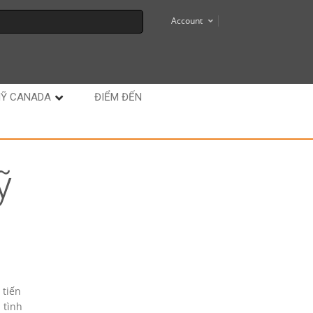
Account
MỸ CANADA
ĐIỂM ĐẾN
ỹ
 tiến
 tình