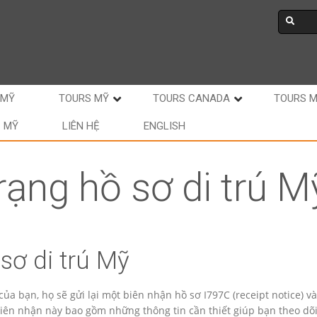
 MỸ
TOURS MỸ
TOURS CANADA
TOURS 
C MỸ
LIÊN HỆ
ENGLISH
trạng hồ sơ di trú M
 sơ di trú Mỹ
ủa bạn, họ sẽ gửi lại một biên nhận hồ sơ I797C (receipt notice) và
 Biên nhận này bao gồm những thông tin cần thiết giúp bạn theo dõi