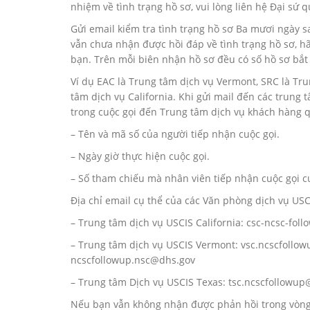
nhiệm về tình trạng hồ sơ, vui lòng liên hệ Đại sứ
Gửi email kiểm tra tình trạng hồ sơ Ba mươi ngày s
vẫn chưa nhận được hồi đáp về tình trạng hồ sơ, hã
bạn. Trên mỗi biên nhận hồ sơ đều có số hồ sơ bắt 
Ví dụ EAC là Trung tâm dịch vụ Vermont, SRC là Tr
tâm dịch vụ California. Khi gửi mail đến các trung
trong cuộc gọi đến Trung tâm dịch vụ khách hàng q
– Tên và mã số của người tiếp nhận cuộc gọi.
– Ngày giờ thực hiện cuộc gọi.
– Số tham chiếu mà nhân viên tiếp nhận cuộc gọi c
Địa chỉ email cụ thể của các Văn phòng dịch vụ USC
– Trung tâm dịch vụ USCIS California: csc-ncsc-fo
– Trung tâm dịch vụ USCIS Vermont: vsc.ncscfollo
ncscfollowup.nsc@dhs.gov
– Trung tâm Dịch vụ USCIS Texas: tsc.ncscfollowu
Nếu bạn vẫn không nhận được phản hồi trong vòng 2