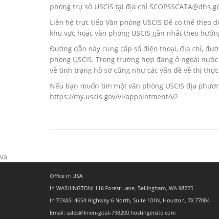
phòng trụ sở USCIS tại địa chỉ SCOPSSCATA@dhs.gov
Liên hệ trực tiếp Văn phòng USCIS Để có thể theo d
khu vực hoặc văn phòng USCIS gần nhất theo hướng d
Đường dẫn này cung cấp số điện thoại, địa chỉ, đường
phòng USCIS. Trong trường hợp đang ở ngoài nước
về tình trạng hồ sơ cũng như các vấn đề về thị thự
Nếu bạn muốn tìm một văn phòng USCIS địa phương
https://my.uscis.gov/vi/appointment/v2
va
Office in USA
In WASHINGTON: 116 Forest Lane, Bellingham, WA 98225
In TEXAS: 4654 Highway 6 North, Suite 101N, Houston, TX 77084
Email: sales@linen-goat-798200.hostingersite.com