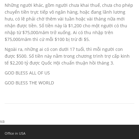
Những người khác, gồm người chưa khai thuế, chưa cho phép
chuyển tiền trực tiếp vô ngân hàng, hoặc đang lãnh lương
hưu, có lẽ phải chờ thêm vài tuần hoặc vài tháng nữa mới
nhận được tiền. Số tiền này là $1,200 cho một người có thu
nhập từ $75,000/năm trở xuống. Ai có thu nhập trên
$75,000/năm thì cứ mỗi $100 bị trừ đi $5.
Ngoài ra, những ai có con dưới 17 tuổi, thì mỗi người con
được $500. Số tiền này nằm trong chương trình trợ cấp kinh
tế $2,200 tỷ được Quốc Hội chuẩn thuận hồi tháng 3.
GOD BLESS ALL OF US
GOD BLESS THE WORLD
va
Office in USA