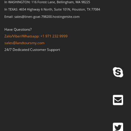
In WASHINGTON: 116 Forest Lane, Bellingham, WA 98225
In TEXAS: 4654 Highway 6 North, Suite 101N, Houston, TX 77084
Email: sales@linen-goat-798200.hostingersite.com
Have Questions?
Zalo/Viber/Whatsapp: +1 971 232 9999
sales@landtoursmy.com
24/7 Dedicated Customer Support