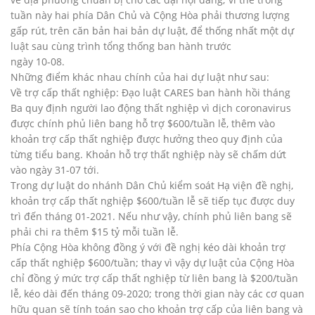
tuần này hai phía Dân Chủ và Cộng Hòa phải thương lượng
gấp rút, trên căn bản hai bản dự luật, để thống nhất một dự
luật sau cùng trình tổng thống ban hành trước
ngày 10-08.
Những điểm khác nhau chính của hai dự luật như sau:
Về trợ cấp thất nghiệp: Đạo luật CARES ban hành hồi tháng
Ba quy định người lao động thất nghiệp vì dịch coronavirus
được chính phủ liên bang hỗ trợ $600/tuần lễ, thêm vào
khoản trợ cấp thất nghiệp được hưởng theo quy định của
từng tiểu bang. Khoản hỗ trợ thất nghiệp này sẽ chấm dứt
vào ngày 31-07 tới.
Trong dự luật do nhánh Dân Chủ kiểm soát Hạ viện đề nghị,
khoản trợ cấp thất nghiệp $600/tuần lễ sẽ tiếp tục được duy
trì đến tháng 01-2021. Nếu như vậy, chính phủ liên bang sẽ
phải chi ra thêm $15 tỷ mỗi tuần lễ.
Phía Cộng Hòa không đồng ý với đề nghị kéo dài khoản trợ
cấp thất nghiệp $600/tuần; thay vì vậy dự luật của Cộng Hòa
chỉ đồng ý mức trợ cấp thất nghiệp từ liên bang là $200/tuần
lễ, kéo dài đến tháng 09-2020; trong thời gian này các cơ quan
hữu quan sẽ tính toán sao cho khoản trợ cấp của liên bang và