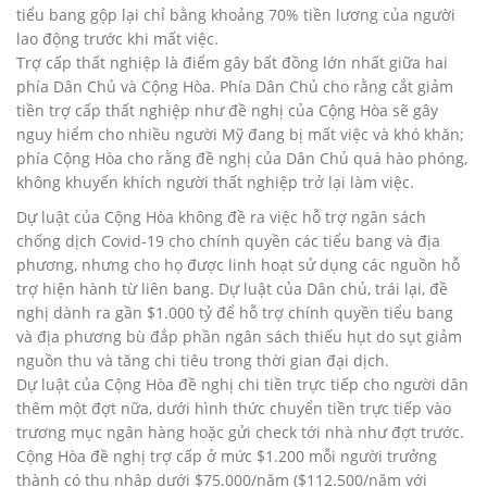
tiểu bang gộp lại chỉ bằng khoảng 70% tiền lương của người
lao động trước khi mất việc.
Trợ cấp thất nghiệp là điểm gây bất đồng lớn nhất giữa hai
phía Dân Chủ và Cộng Hòa. Phía Dân Chủ cho rằng cắt giảm
tiền trợ cấp thất nghiệp như đề nghị của Cộng Hòa sẽ gây
nguy hiểm cho nhiều người Mỹ đang bị mất việc và khó khăn;
phía Cộng Hòa cho rằng đề nghị của Dân Chủ quá hào phóng,
không khuyến khích người thất nghiệp trở lại làm việc.
Dự luật của Cộng Hòa không đề ra việc hỗ trợ ngân sách
chống dịch Covid-19 cho chính quyền các tiểu bang và địa
phương, nhưng cho họ được linh hoạt sử dụng các nguồn hỗ
trợ hiện hành từ liên bang. Dự luật của Dân chủ, trái lại, đề
nghị dành ra gần $1.000 tỷ để hỗ trợ chính quyền tiểu bang
và địa phương bù đắp phần ngân sách thiếu hụt do sụt giảm
nguồn thu và tăng chi tiêu trong thời gian đại dịch.
Dự luật của Cộng Hòa đề nghị chi tiền trực tiếp cho người dân
thêm một đợt nữa, dưới hình thức chuyển tiền trực tiếp vào
trương mục ngân hàng hoặc gửi check tới nhà như đợt trước.
Cộng Hòa đề nghị trợ cấp ở mức $1.200 mỗi người trưởng
thành có thu nhập dưới $75.000/năm ($112.500/năm với