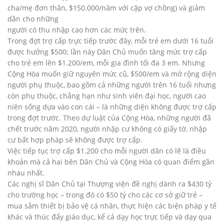
cha/mẹ đơn thân, $150.000/năm với cặp vợ chồng) và giảm
dần cho những
người có thu nhập cao hơn các mức trên.
Trong đợt trợ cấp trực tiếp trước đây, mỗi trẻ em dưới 16 tuổi
được hưởng $500; lần này Dân Chủ muốn tăng mức trợ cấp
cho trẻ em lên $1.200/em, mỗi gia đình tối đa 3 em. Nhưng
Cộng Hòa muốn giữ nguyên mức cũ, $500/em và mở rộng diện
người phụ thuộc, bao gồm cả những người trên 16 tuổi nhưng
còn phụ thuộc, chẳng hạn như sinh viên đại học, người cao
niên sống dựa vào con cái – là những diện không được trợ cấp
trong đợt trước. Theo dự luật của Cộng Hòa, những người đã
chết trước năm 2020, người nhập cư không có giấy tờ, nhập
cư bất hợp pháp sẽ không được trợ cấp.
Việc tiếp tục trợ cấp $1.200 cho mỗi người dân có lẽ là điều
khoản mà cả hai bên Dân Chủ và Cộng Hòa có quan điểm gần
nhau nhất.
Các nghị sĩ Dân Chủ tại Thượng viện đề nghị dành ra $430 tỷ
cho trường học – trong đó có $50 tỷ cho các cơ sở giữ trẻ –
mua sắm thiết bị bảo vệ cá nhân, thực hiện các biện pháp y tế
khác và thúc đẩy giáo dục, kể cả dạy học trực tiếp và dạy qua