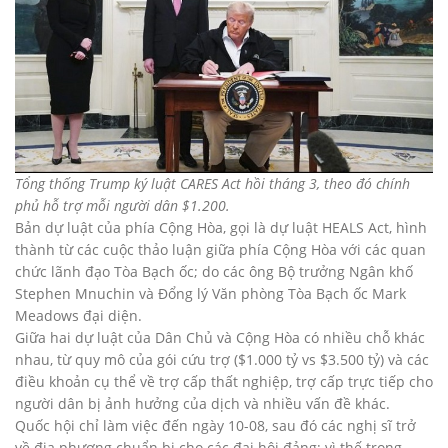
Tổng thống Trump ký luật CARES Act hồi tháng 3, theo đó chính
phủ hỗ trợ mỗi
người dân $1.200.
Bản dự luật của phía Cộng Hòa, gọi là dự luật HEALS Act, hình
thành từ các cuộc thảo luận giữa phía Cộng Hòa với các quan
chức lãnh đạo Tòa Bạch ốc; do các ông Bộ trưởng Ngân khố
Stephen Mnuchin và Đổng lý Văn phòng Tòa Bạch ốc Mark
Meadows đại diện.
Giữa hai dự luật của Dân Chủ và Cộng Hòa có nhiều chỗ khác
nhau, từ quy mô của gói cứu trợ ($1.000 tỷ vs $3.500 tỷ) và các
điều khoản cụ thể về trợ cấp thất nghiệp, trợ cấp trực tiếp cho
người dân bị ảnh hưởng của dịch và nhiều vấn đề khác.
Quốc hội chỉ làm việc đến ngày 10-08, sau đó các nghị sĩ trở
về địa phương chuẩn bị cho các đại hội đảng; vì thế trong