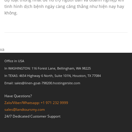
tình hình dịch bệnh ngày càng căng thẳng như hiện nay hay
không.
va
Office in USA
In WASHINGTON: 116 Forest Lane, Bellingham, WA 98225
In TEXAS: 4654 Highway 6 North, Suite 101N, Houston, TX 77084
Email: sales@linen-goat-798200.hostingersite.com
Have Questions?
Zalo/Viber/Whatsapp: +1 971 232 9999
sales@landtoursmy.com
24/7 Dedicated Customer Support