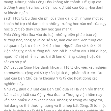
mạng. Nhưng phía Cộng Hòa không tán thành. Để giúp các
trường trung tiểu học và đại học, dự luật của Cộng Hòa dành
ra khoản ngân
sách $105 tỷ bù đắp chi phí của thời đại dịch, nhưng một số
khoản hỗ trợ chỉ dành cho những trường học nào mở cửa dạy
học trực tiếp thay cho dạy học qua mạng.
Phía Cộng Hòa đưa vào dự luật những biện pháp bảo vệ
trường học, công ty và cơ sở y tế, làm cho việc kiện tụng các
cơ quan này trở nên khó khăn hơn. Người dân sẽ khó khởi
kiện công ty, nhà trường nếu con cái bị nhiễm virus khi đi học,
người lớn bị nhiễm virus khi đi làm ở hãng xưởng hoặc đến
các cơ sở y tế.
Dự luật của Cộng Hòa dành khoảng $16 tỷ cho việc xét nghiệm
coronavirus, cộng với $9 tỷ còn lại từ đợt phân bổ trước. Dự
luật của Dân Chủ đề ra khoảng $75 tỷ cho hoạt động xét
nghiệm này.
Như vậy, giữa dự luật của Dân Chủ đưa ra Hạ viện hồi tháng
Năm và dự luật của Cộng Hòa đưa ra Thượng viện hôm nay
vẫn còn nhiều điểm khác nhau. Không rõ trong vài ngày tới,
hai đảng có thể thương lượng và thu hẹp bất đồng, đi tới một
dự luật thống nhất để hỗ trợ người dân và doanh nghiệp khi