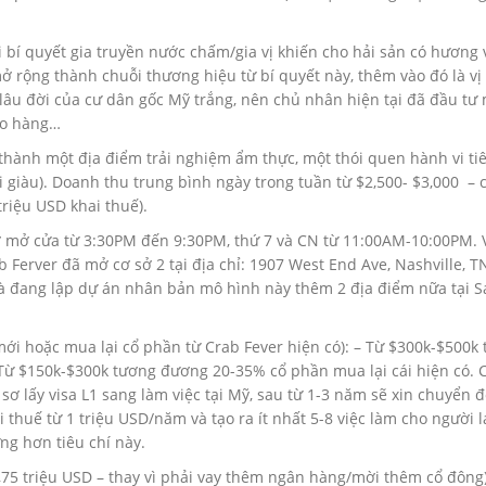
bí quyết gia truyền nước chấm/gia vị khiến cho hải sản có hương 
ở rộng thành chuỗi thương hiệu từ bí quyết này, thêm vào đó là vị 
lâu đời của cư dân gốc Mỹ trắng, nên chủ nhân hiện tại đã đầu tư 
ao hàng…
 thành một địa điểm trải nghiệm ẩm thực, một thói quen hành vi t
 giàu). Doanh thu trung bình ngày trong tuần từ $2,500- $3,000 – 
triệu USD khai thuế).
ờ mở cửa từ 3:30PM đến 9:30PM, thứ 7 và CN từ 11:00AM-10:00PM. 
b Ferver đã mở cơ sở 2 tại địa chỉ: 1907 West End Ave, Nashville, 
và đang lập dự án nhân bản mô hình này thêm 2 địa điểm nữa tại S
mới hoặc mua lại cổ phần từ Crab Fever hiện có): – Từ $300k-$500k
Từ $150k-$300k tương đương 20-35% cổ phần mua lại cái hiện có. 
ơ lấy visa L1 sang làm việc tại Mỹ, sau từ 1-3 năm sẽ xin chuyển đ
 thuế từ 1 triệu USD/năm và tạo ra ít nhất 5-8 việc làm cho người 
ng hơn tiêu chí này.
,75 triệu USD – thay vì phải vay thêm ngân hàng/mời thêm cổ đông)