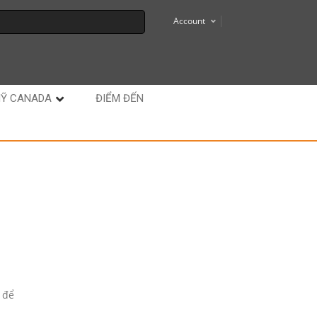
Account
MỸ CANADA
ĐIỂM ĐẾN
 để