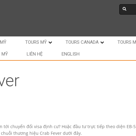
 MỸ
TOURS MỸ
TOURS CANADA
TOURS 
C MỸ
LIÊN HỆ
ENGLISH
ver
n tới chuyển đổi visa định cư? Hoặc đầu tư trực tiếp theo diện EB-5
 chuỗi thương hiệu Crab Fever dưới đây.