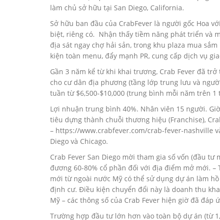
làm chủ sở hữu tại San Diego, California.
Sở hữu ban đầu của CrabFever là người gốc Hoa với 
biệt, riêng có. Nhận thấy tiềm năng phát triển và m
địa sát ngay chợ hải sản, trong khu plaza mua sắm 
kiện toàn menu, đẩy mạnh PR, cung cấp dịch vụ gi
Gần 3 năm kể từ khi khai trương, Crab Fever đã trở
cho cư dân địa phương (tầng lớp trung lưu và người
tuần từ $6,500-$10,000 (trung bình mỗi năm trên 1 
Lợi nhuận trung bình 40%. Nhân viên 15 người. Gi
tiêu dựng thành chuỗi thương hiệu (Franchise), Cra
– https://www.crabfever.com/crab-fever-nashville 
Diego và Chicago.
Crab Fever San Diego mời tham gia số vốn (đầu tư 
đương 60-80% cổ phần đối với địa điểm mở mới. – 
mới từ ngoài nước Mỹ có thể sử dụng dự án làm hồ s
định cư. Điều kiện chuyển đổi này là doanh thu khai
Mỹ – các thông số của Crab Fever hiện giờ đã đáp ứ
Trường hợp đầu tư lớn hơn vào toàn bộ dự án (từ 1