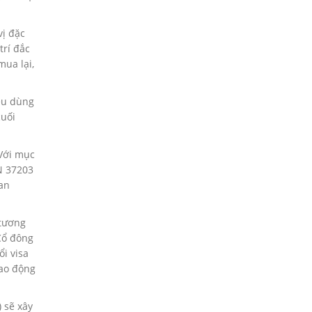
vị đặc
trí đắc
mua lại,
iêu dùng
cuối
Với mục
TN 37203
an
 tương
Cổ đông
ổi visa
lao động
 sẽ xây