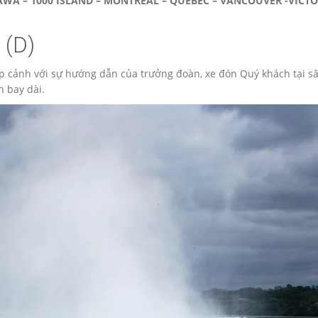
AWA – 1000 ISLAND – MONTREAL – QUEBEC – VANCOUVER -VICTO
onto City (D)
p cảnh với sự hướng dẫn của trưởng đoàn, xe đón Quý khách tại sâ
 bay dài.