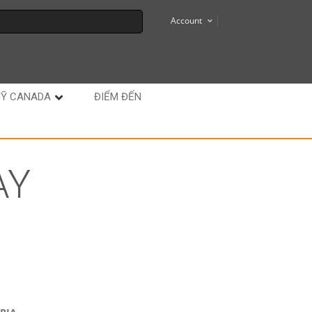
Account
MỸ CANADA
ĐIỂM ĐẾN
ÀY