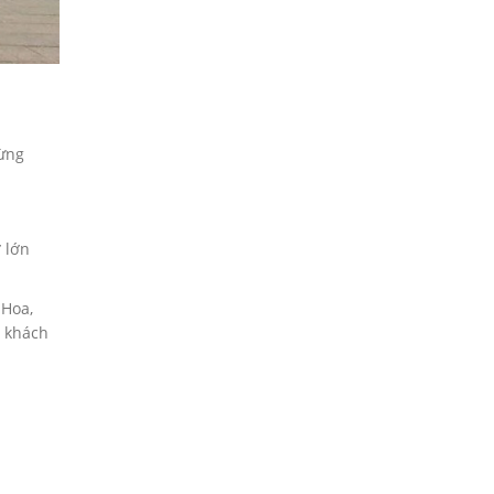
từng
ờ lớn
 Hoa,
u khách