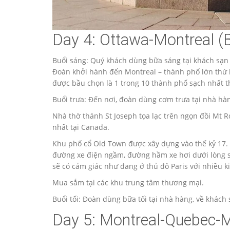
Day 4: Ottawa-Montreal (B
Buổi sáng: Quý khách dùng bữa sáng tại khách sạn
Đoàn khởi hành đến Montreal – thành phố lớn thứ 
được bầu chọn là 1 trong 10 thành phố sạch nhất t
Buổi trưa: Đến nơi, đoàn dùng cơm trưa tại nhà h
Nhà thờ thánh St Joseph tọa lạc trên ngọn đồi Mt Ro
nhất tại Canada.
Khu phố cổ Old Town được xây dựng vào thế kỷ 17. 
đường xe điện ngầm, đường hầm xe hơi dưới lòng sô
sẽ có cảm giác như đang ở thủ đô Paris với nhiều ki
Mua sắm tại các khu trung tâm thương mại.
Buổi tối: Đoàn dùng bữa tối tại nhà hàng, về khách
Day 5: Montreal-Quebec-Mo