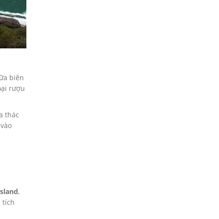
ữa biên
oại rượu
a thác
 vào
sland
,
 tích