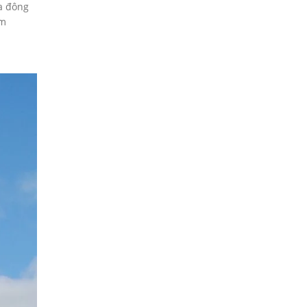
a đông
âm