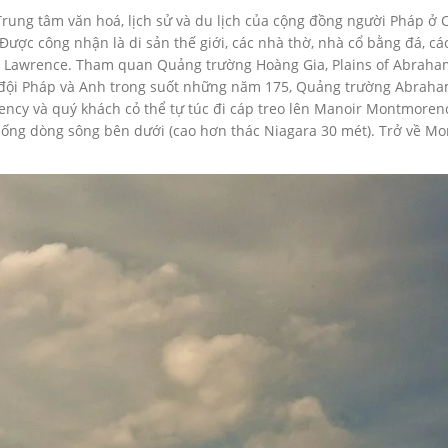
rung tâm văn hoá, lịch sử và du lịch của cộng đồng người Pháp ở 
ược công nhận là di sản thế giới, các nhà thờ, nhà cổ bằng đá, cá
St Lawrence. Tham quan Quảng trường Hoàng Gia, Plains of Abraha
n đội Pháp và Anh trong suốt những năm 175, Quảng trường Abraha
cy và quý khách cỏ thể tự túc đi cáp treo lên Manoir Montmorenc
ống dòng sông bên dưới (cao hơn thác Niagara 30 mét). Trở về Mo