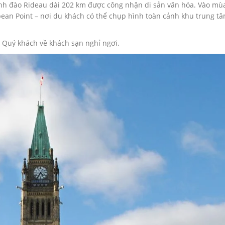
nh đào Rideau dài 202 km được công nhận di sản văn hóa. Vào mù
epean Point – nơi du khách có thể chụp hình toàn cảnh khu trung t
, Quý khách về khách sạn nghỉ ngơi.