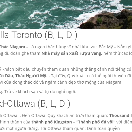
ls-Toronto (B, L, D )
Thác Niagara
– Là ngọn thác hùng vĩ nhất khu vực Bắc Mỹ – Nằm gi
ng đi, đoàn ghé thăm
Nhà máy sản xuất rượu vang,
nếm thử các l
uý khách bắt đầu chuyến tham quan những thắng cảnh nổi tiếng củ
 Cô Dâu, Thác Người Mỹ…
Tại đây, Quý khách có thể ngồi thuyền đi
vĩ của dòng thác đổ và ngắm cảnh đẹp thơ mộng của Niagara.
g. Trở về khách sạn và tự do nghỉ ngơi.
-Ottawa (B, L, D )
nh đi Ottawa. . Đến Ottawa, Quý khách ăn trưa tham quan:
Thousand I
ử hình thành của
thành phố Kingston – “Thành phố đá vôi”
với diện
ừa một người đứng. Tới Ottawa tham quan: Dinh toàn quyền –